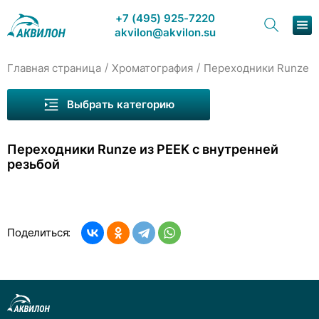
+7 (495) 925-7220
akvilon@akvilon.su
/
/
Главная страница
Хроматография
Переходники Runze и
Наша продукция
Выбрать категорию
Хроматография
Переходники Runze из PEEK с внутренней
Решения
резьбой
Каталог
Сервис и ремонт
Капилляры Runze
Поделиться:
О компании
Фитинги Runze из PEEK
Переходники Runze из PEEK с внутренней
Контакты
резьбой
Прямой переходник