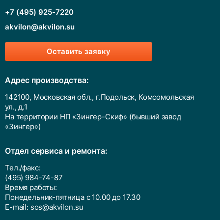
+7 (495) 925-7220
Угловой переходник
akvilon@akvilon.su
Т-образный переходник
Оставить заявку
Y-образный переходник
Крестообразный переходник
Адрес производства:
142100, Московская обл., г.Подольск, Комсомольская
Переходник Люэра
ул., д.1
На территории НП «Зингер-Скиф» (бывший завод
Проходной патрубок
«Зингер»)
Переходники большого диаметра
Отдел сервиса и ремонта:
Фитинги Runze из PP, PTFE, PPS и других
полимерных материалов
Тел./факс:
(495) 984-74-87
Трубки для перистальтических насосов
Время работы:
Понедельник-пятница с 10.00 до 17.30
E-mail:
sos@akvilon.su