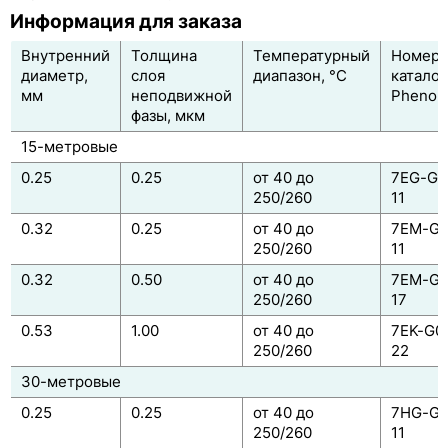
Информация для заказа
ZB-FFAP
Внутренний
Толщина
Температурный
Номер 
Таблица соответствия ГХ-колонок по фирмам
диаметр,
слоя
диапазон, °C
каталог
производителям
мм
неподвижной
Phenom
фазы, мкм
Классификация ГХ-колонок по USP
15-метровые
0.25
0.25
от 40 до
7EG-G0
250/260
11
0.32
0.25
от 40 до
7EM-G0
250/260
11
0.32
0.50
от 40 до
7EM-G0
250/260
17
0.53
1.00
от 40 до
7EK-G0
250/260
22
30-метровые
0.25
0.25
от 40 до
7HG-G0
250/260
11