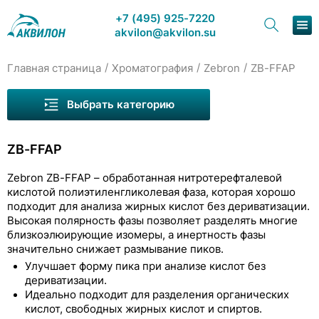
+7 (495) 925-7220
akvilon@akvilon.su
/
/
/
Главная страница
Хроматография
Zebron
ZB-FFAP
Наша продукция
Выбрать категорию
Хроматография
ZB-FFAP
Решения
Колонки для ГХ Welch
Zebron ZB-FFAP – обработанная нитротерефталевой
Каталог
кислотой полиэтиленгликолевая фаза, которая хорошо
Zebron
подходит для анализа жирных кислот без дериватизации.
Сервис и ремонт
Высокая полярность фазы позволяет разделять многие
ZB-1
близкоэлюирующие изомеры, а инертность фазы
О компании
значительно снижает размывание пиков.
ZB-1ms
Улучшает форму пика при анализе кислот без
Контакты
дериватизации.
ZB-1HT Inferno
Идеально подходит для разделения органических
кислот, свободных жирных кислот и спиртов.
ZB-5