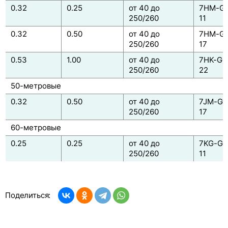
0.32
0.25
от 40 до
7HM-G0
250/260
11
0.32
0.50
от 40 до
7HM-G0
250/260
17
0.53
1.00
от 40 до
7HK-G0
250/260
22
50-метровые
0.32
0.50
от 40 до
7JM-G0
250/260
17
60-метровые
0.25
0.25
от 40 до
7KG-G0
250/260
11
Поделиться: