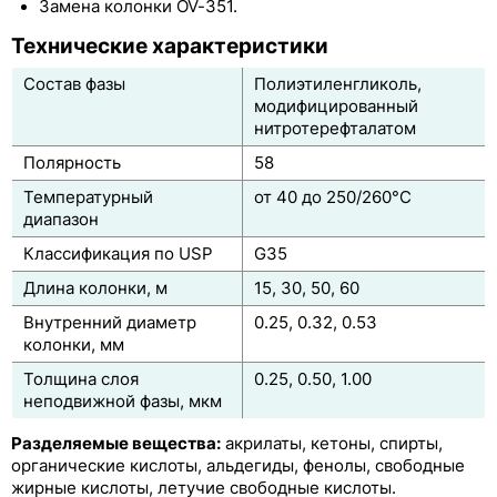
Замена колонки OV-351.
ZB-5MSi
Технические характеристики
ZB-5ms
Состав фазы
Полиэтиленгликоль,
модифицированный
ZB-5HT Inferno
нитротерефталатом
Полярность
58
ZB-35
Температурный
от 40 до 250/260°C
ZB-35HT Inferno
диапазон
Классификация по USP
G35
ZB-50
Длина колонки, м
15, 30, 50, 60
ZB-624
Внутренний диаметр
0.25, 0.32, 0.53
колонки, мм
ZB-1701
Толщина слоя
0.25, 0.50, 1.00
ZB-1701P
неподвижной фазы, мкм
ZB-WAX
Разделяемые вещества:
акрилаты, кетоны, спирты,
органические кислоты, альдегиды, фенолы, свободные
ZB-WAXplus
жирные кислоты, летучие свободные кислоты.