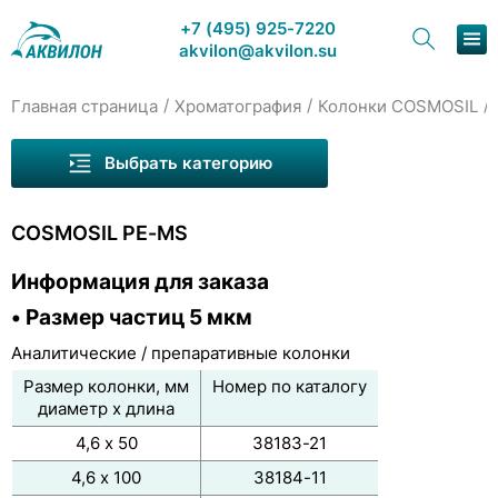
+7 (495) 925-7220
akvilon@akvilon.su
/
/
/
Главная страница
Хроматография
Колонки COSMOSIL
Наша продукция
Выбрать категорию
Хроматография
Колонки Wayeal для ВЭЖХ
COSMOSIL PE-MS
Решения
Колонки Welch для ВЭЖХ
Информация для заказа
Колонки COSMOSIL
Каталог
• Размер частиц 5 мкм
Колонки «ядро-оболочка»
Сервис и ремонт
Аналитические / препаративные колонки
Обращённо-фазовые колонки С18 (ODS)
О компании
Размер колонки, мм
Номер по каталогу
диаметр х длина
Специальные обращённо-фазовые колонки
Контакты
4,6 х 50
38183-21
Другие обращённо-фазовые колонки
4,6 х 100
38184-11