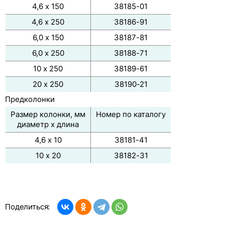
COSMOSIL PFP
4,6 х 150
38185-01
COSMOSIL CN-MS
4,6 х 250
38186-91
6,0 х 150
38187-81
COSMOSIL C22-AR-II
6,0 х 250
38188-71
COSMOSIL C8-MS
10 х 250
38189-61
COSMOSIL C4-MS
20 х 250
38190-21
Предколонки
COSMOSIL TMS-MS
Размер колонки, мм
Номер по каталогу
COSMOSIL PE-MS
диаметр х длина
4,6 х 10
38181-41
Нормально-фазовые колонки COSMOSIL SL-II
10 х 20
38182-31
Колонки для хроматографии гидрофильных
взаимодействий COSMOSIL HILIC
Колонки для анализа моно- и олигосахаридов
Поделиться:
Колонки для разделения белков