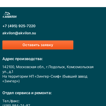
Колонки для разделения фуллеренов
Колонки для разделения растворимых
углеродных нанотрубок COSMOSIL CNT-300,
CNT-1000, CNT-2000
+7 (495) 925-7220
Принадлежности к колонкам COSMOSIL
akvilon@akvilon.su
Колонки Рhenomenex
Оставить заявку
Системы защиты колонок
Таблица соответствия ВЭЖХ-колонок по фирмам
Адрес производства:
производителям
142100, Московская обл., г.Подольск, Комсомольская
Классификация ВЭЖХ колонок по USP
ул., д.1
На территории НП «Зингер-Скиф» (бывший завод
«Зингер»)
Отдел сервиса и ремонта:
Тел./факс:
(495) 984-74-87