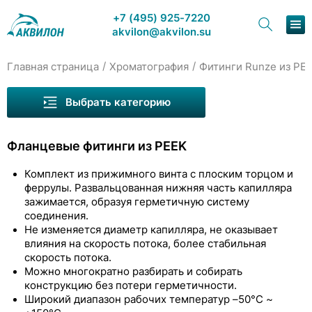
+7 (495) 925-7220
akvilon@akvilon.su
/
/
Главная страница
Хроматография
Фитинги Runze из PE
Наша продукция
Выбрать категорию
Хроматография
Фланцевые фитинги из PEEK
Решения
Комплект из прижимного винта с плоским торцом и
Каталог
феррулы. Развальцованная нижняя часть капилляра
зажимается, образуя герметичную систему
Сервис и ремонт
соединения.
Капилляры Runze
Не изменяется диаметр капилляра, не оказывает
О компании
влияния на скорость потока, более стабильная
Фитинги Runze из PEEK
скорость потока.
Можно многократно разбирать и собирать
Контакты
Фланцевые фитинги из PEEK
конструкцию без потери герметичности.
Широкий диапазон рабочих температур –50°C ~
Бесфланцевые фитинги из PEEK