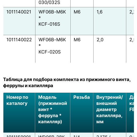
030/032S
1011140021
WF06B-M6K
M6
1,6
2,2
*
KCF-016S
1011140022
WF06B-M6K
M6
2,0
2,5
*
KCF-020S
Таблица для подбора комплекта из прижимного винта,
феррулы и капилляра
Номер по
Модель
Резьба
Внутрений/
Дл
каталогу
(прижимной
внешний
ка
винт *
диаметр
FEP
феррула *
капилляра,
капилляр)
мм