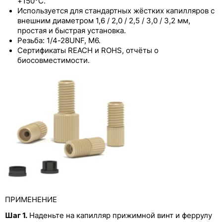
+150°C.
Бесфланцевые фитинги из PEEK со
Используется для стандартных жёстких капилляров с
стопорным кольцом
внешним диаметром 1,6 / 2,0 / 2,5 / 3,0 / 3,2 мм,
простая и быстрая установка.
Фланцевый ультра-мини-фитинг из PEEK
Резьба: 1/4-28UNF, M6.
Сертификаты REACH и ROHS, отчёты о
Бесфланцевый ультра-мини-фитинг из PEEK
биосовместимости.
со стопорным кольцом
Фитинги из PEEK большого диаметра
Бесфланцевые фитинги из PEEK с
предустановленным моментом затяжки
Бесфланцевые фитинги из PEEK со
стопорным кольцом и предустановленным
моментом затяжки
Цельнолитой фитинг из PEEK
Винты с феррулой из PEEK
ПРИМЕНЕНИЕ
Цельнолитой фитинг из PEEK с
Шаг 1.
Наденьте на капилляр прижимной винт и феррулу
предустановленным моментом затяжки