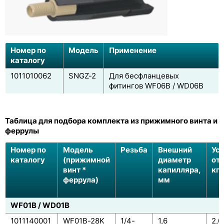
Номер по
Модель
Применение
каталогу
1011010062
SNGZ-2
Для бесфланцевых
фитингов WF06B / WD06B
Таблица для подбора комплекта из прижимного винта и
феррулы
Номер по
Модель
Резьба
Внешний
Ус
каталогу
(прижимной
диаметр
от
винт *
капилляра,
кгс
феррула)
мм
WF01B / WD01B
1011140001
WF01B-28K
1/4-
1,6
2,0