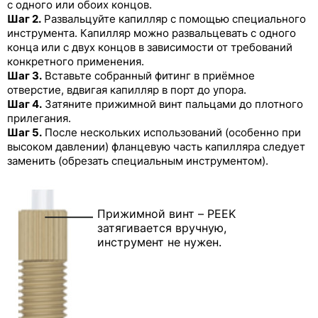
с одного или обоих концов.
Шаг 2.
Развальцуйте капилляр с помощью специального
Цельнолитые фитинги из PEEK с
инструмента. Капилляр можно развальцевать с одного
разноцветными колпачками
конца или с двух концов в зависимости от требований
конкретного применения.
Заглушки из PEEK
Шаг 3.
Вставьте собранный фитинг в приёмное
отверстие, вдвигая капилляр в порт до упора.
Переходники Runze из PEEK с внутренней
резьбой
Шаг 4.
Затяните прижимной винт пальцами до плотного
прилегания.
Фитинги Runze из PP, PTFE, PPS и других
Шаг 5.
После нескольких использований (особенно при
полимерных материалов
высоком давлении) фланцевую часть капилляра следует
заменить (обрезать специальным инструментом).
Трубки для перистальтических насосов
Прижимной винт – PEEK
затягивается вручную,
инструмент не нужен.