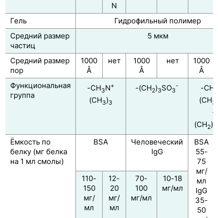
Нормально-фазовые колонки COSMOSIL SL-II
N
Колонки для хроматографии гидрофильных
Гель
Гидрофильный полимер
взаимодействий COSMOSIL HILIC
Средний размер
5 мкм
частиц
Колонки для анализа моно- и олигосахаридов
Средний размер
1000
нет
1000
нет
1000
Колонки для разделения белков
пор
Å
Å
Å
Функциональная
COSMOSIL Protein-R
+
-
-CH
N
-(CH
)
SO
-CH
3
2
3
3
группа
(CH
)
(CH
3
3
3
COSMOSIL C18-AR-300, C8-AR-300, C4-
-
AR-300, Ph-AR-300
(CH
)
2
3
Гель-фильтрационные колонки
Ёмкость по
BSA
Человеческий
BSA
COSMOSIL Diol-120-II, Diol-300-II, Diol-
белку (мг белка
IgG
55-
1000-II
на 1 мл смолы)
75
мг/
Ионообменные колонки COSMOSIL
110-
12-
70-
10-18
мл
серии IEX
150
20
100
мг/мл
IgG
мг/
мг/
мг/мл
35-
Колонки с гидрофобным
мл
мл
50
взаимодействием COSMOSIL HIC