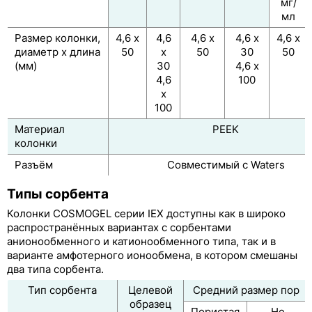
мг/
мл
Колонки для разделения фуллеренов
Размер колонки,
4,6 х
4,6
4,6 х
4,6 х
4,6 х
Колонки для разделения растворимых
диаметр х длина
50
х
50
30
50
углеродных нанотрубок COSMOSIL CNT-300,
(мм)
30
4,6 х
CNT-1000, CNT-2000
4,6
100
х
Принадлежности к колонкам COSMOSIL
100
Колонки Рhenomenex
Материал
PEEK
колонки
Системы защиты колонок
Разъём
Совместимый с Waters
Таблица соответствия ВЭЖХ-колонок по фирмам
Типы сорбента
производителям
Колонки COSMOGEL серии IEX доступны как в широко
Классификация ВЭЖХ колонок по USP
распространённых вариантах с сорбентами
анионообменного и катионообменного типа, так и в
варианте амфотерного ионообмена, в котором смешаны
два типа сорбента.
Тип сорбента
Целевой
Средний размер пор
образец