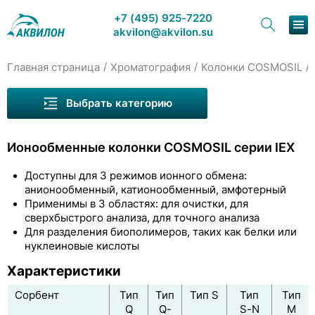
+7 (495) 925-7220
akvilon@akvilon.su
/
/
/
Главная страница
Хроматография
Колонки COSMOSIL
Наша продукция
Выбрать категорию
Хроматография
Колонки Wayeal для ВЭЖХ
Ионообменные колонки COSMOSIL серии IEX
Решения
Колонки Welch для ВЭЖХ
Доступны для 3 режимов ионного обмена:
Колонки COSMOSIL
Каталог
анионообменный, катионообменный, амфотерный
Применимы в 3 областях: для очистки, для
Колонки «ядро-оболочка»
Сервис и ремонт
сверхбыстрого анализа, для точного анализа
Для разделения биополимеров, таких как белки или
Обращённо-фазовые колонки С18 (ODS)
О компании
нуклеиновые кислоты
Специальные обращённо-фазовые колонки
Характеристики
Контакты
Другие обращённо-фазовые колонки
Сорбент
Тип
Тип
Тип S
Тип
Тип
Q
Q-
S-N
M