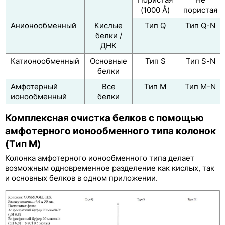
Пористая
Не
(1000 Å)
пористая
Анионообменный
Кислые
Тип Q
Тип Q-N
белки /
ДНК
Катионообменный
Основные
Тип S
Тип S-N
белки
Амфотерный
Все
Тип M
Тип M-N
ионообменный
белки
Комплексная очистка белков с помощью
амфотерного ионообменного типа колонок
(Тип М)
Колонка амфотерного ионообменного типа делает
возможным одновременное разделение как кислых, так
и основных белков в одном приложении.