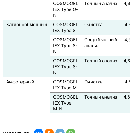
COSMOGEL
Точный анализ
4,6 
IEX Type Q-
м
N
Катионообменный
COSMOGEL
Очистка
4,6 
IEX Type S
м
COSMOGEL
Сверхбыстрый
4,6 
IEX Type S-
анализ
м
N
COSMOGEL
Точный анализ
4,6 
IEX Type S-
м
N
Амфотерный
COSMOGEL
Очистка
4,6 
IEX Type M
м
COSMOGEL
Точный анализ
4,6 
IEX Type
м
M-N