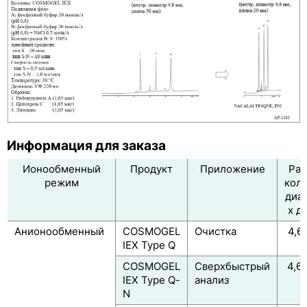
Информация для заказа
Ионообменный
Продукт
Приложение
Раз
режим
коло
диа
х д
Анионообменный
COSMOGEL
Очистка
4,6 
IEX Type Q
м
COSMOGEL
Сверхбыстрый
4,6 
IEX Type Q-
анализ
м
N