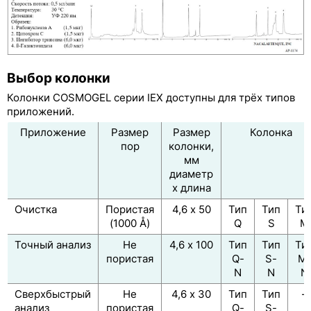
Выбор колонки
Колонки COSMOGEL серии IEX доступны для трёх типов
приложений.
Приложение
Размер
Размер
Колонка
пор
колонки,
мм
​диаметр
х длина
Очистка
Пористая
4,6 х 50
Тип
Тип
Ти
(1000 Å)
Q
S
M
Точный анализ
Не
4,6 х 100
Тип
Тип
Ти
пористая
Q-
S-
M
N
N
N
Сверхбыстрый
Не
4,6 х 30
Тип
Тип
–
анализ
пористая
Q-
S-