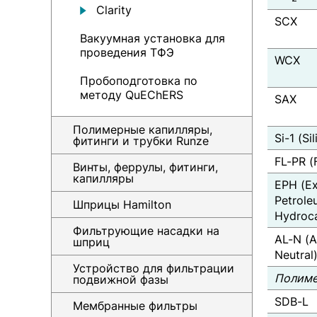
Clarity
SCX
Вакуумная установка для
проведения ТФЭ
WCX
Пробоподготовка по
методу QuEChERS
SAX
Полимерные капилляры,
Si-1 (Sil
фитинги и трубки Runze
FL-PR (F
Винты, феррулы, фитинги,
капилляры
EPH (Ex
Petrole
Шприцы Hamilton
Hydroc
Фильтрующие насадки на
AL-N (A
шприц
Neutral
Устройство для фильтрации
Полиме
подвижной фазы
SDB-L
Мембранные фильтры