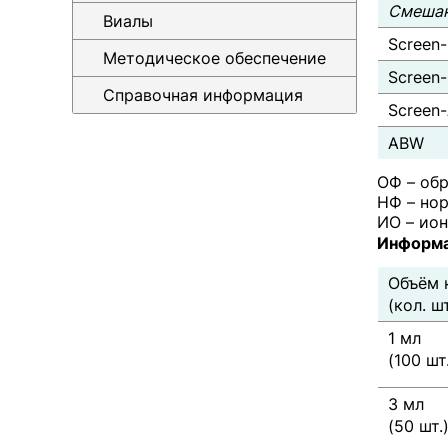
Смешан
Виалы
Screen
Методическое обеспечение
Screen
Справочная информация
Screen
ABW
ОФ – об
НФ – но
ИО – ио
Информа
Объём 
(кол. шт
1 мл
(100 шт
3 мл
(50 шт.