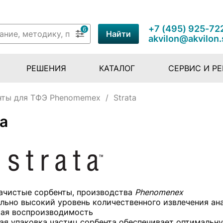
+7 (495) 925-72
6
Найти
akvilon@akvilon.
РЕШЕНИЯ
КАТАЛОГ
СЕРВИС И Р
нты для ТФЭ Phenomemex
/
Strata
ta
ачистые сорбенты, производства
Phenomenex
льно высокий уровень количественного извлечения ан
ая воспроизводимость
ая упаковка частиц сорбента обеспечивает оптимальн