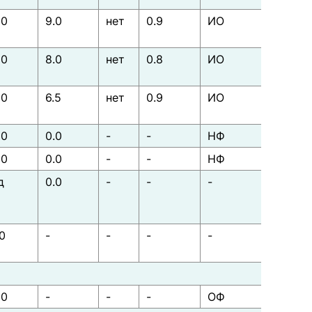
00
9.0
нет
0.9
ИО
00
8.0
нет
0.8
ИО
00
6.5
нет
0.9
ИО
50
0.0
-
-
НФ
00
0.0
-
-
НФ
д
0.0
-
-
-
0
-
-
-
-
00
-
-
-
ОФ