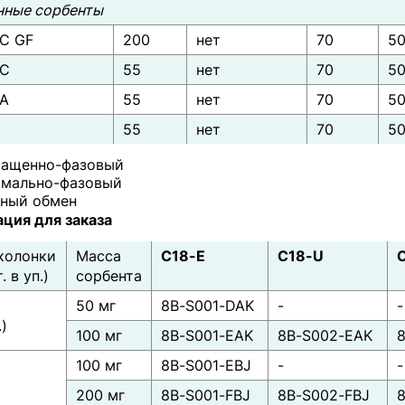
ные сорбенты
-C GF
200
нет
70
5
-C
55
нет
70
5
-A
55
нет
70
5
55
нет
70
5
ращенно-фазовый
рмально-фазовый
нный обмен
ция для заказа
колонки
Масса
C18-E
C18-U
. в уп.)
сорбента
50 мг
8B-S001-DAK
-
-
.)
100 мг
8B-S001-EAK
8B-S002-EAK
100 мг
8B-S001-EBJ
-
-
)
200 мг
8B-S001-FBJ
8B-S002-FBJ