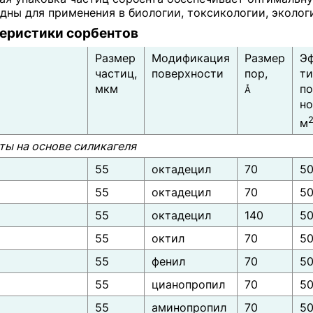
дны для применения в биологии, токсикологии, экол
еристики сорбентов
Размер
Модификация
Размер
Эф
частиц,
поверхности
пор,
ти
мкм
по
Å
но
м
ты на основе силикагеля
55
октадецил
70
5
55
октадецил
70
5
55
октадецил
140
5
55
октил
70
5
55
фенил
70
5
55
цианопропил
70
5
55
аминопропил
70
5