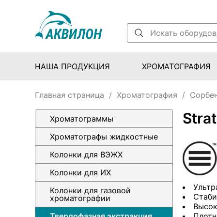
НАША ПРОДУКЦИЯ
ХРОМАТОГРАФИЯ
Главная страница
/
Хроматография
/
Сорбе
Stra
Хроматограммы
Хроматографы жидкостные
Колонки для ВЭЖХ
Колонки для ИХ
Ультр
Колонки для газовой
Стаби
хроматографии
Высок
Твердофазная экстракция
Плотн