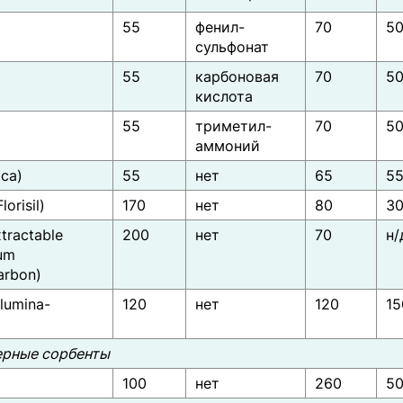
55
фенил-
70
5
сульфонат
55
карбоновая
70
5
кислота
55
триметил-
70
5
аммоний
ica)
55
нет
65
5
lorisil)
170
нет
80
3
tractable
200
нет
70
н/
um
arbon)
lumina-
120
нет
120
15
)
рные сорбенты
100
нет
260
5