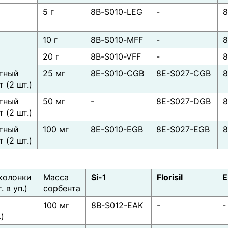
5 г
8B-S010-LEG
-
8
)
10 г
8B-S010-MFF
-
8
20 г
8B-S010-VFF
-
8
тный
25 мг
8E-S010-CGB
8E-S027-CGB
8
 (2 шт.)
тный
50 мг
-
8E-S027-DGB
8
 (2 шт.)
тный
100 мг
8E-S010-EGB
8E-S027-EGB
8
 (2 шт.)
колонки
Масса
Si-1
Florisil
E
. в уп.)
сорбента
100 мг
8B-S012-EAK
-
-
.)