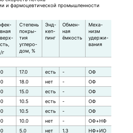
огии и фармоцевтической промышленности
фек-
Степень
Энд-
Обмен-
Меха-
вная
покры-
кеп-
ная
низм
верх-
тия
пинг
ёмкость
удержи-
сть,
углеро-
вания
дом, %
2
/г
00
17.0
есть
-
ОФ
00
18.0
нет
-
ОФ
00
15.0
есть
-
ОФ
00
10.5
есть
-
ОФ
00
10.5
есть
-
ОФ
00
10.0
нет
-
ОФ+НФ
00
5.0
нет
1.3
НФ+ИО