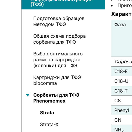
(ТФЭ)
Приго
Характ
Подготовка образцов
методом ТФЭ
Фаза
Общая схема подбора
сорбента для ТФЭ
Выбор оптимального
размера картриджа
Сорбен
(колонки) для ТФЭ
C18-E
Картриджи для ТФЭ
C18-U
biocomma
C18-T
Сорбенты для ТФЭ
C8
Phenomemex
Phenyl
Strata
CN
Strata-X
NH
2