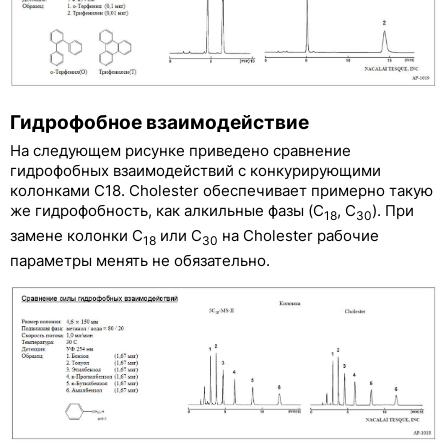
CNT-1000, CNT-2000
Принадлежности к колонкам COSMOSIL
Колонки Рhenomenex
Гидрофобное взаимодействие
Системы защиты колонок
На следующем рисунке приведено сравнение
Таблица соответствия ВЭЖХ-колонок по фирмам
гидрофобных взаимодействий с конкурирующими
производителям
колонками С18. Cholester обеспечивает примерно такую
же гидрофобность, как алкильные фазы (С
, С
). При
18
30
Классификация ВЭЖХ колонок по USP
замене колонки С
или С
на Cholester рабочие
18
30
параметры менять не обязательно.