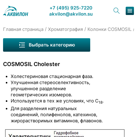
+7 (495) 925-7220
akvilon@akvilon.su
/
/
/
Главная страница
Хроматография
Колонки COSMOSIL
Наша продукция
Выбрать категорию
Хроматография
Колонки Wayeal для ВЭЖХ
COSMOSIL Cholester
Решения
Колонки Welch для ВЭЖХ
Холестериновая стационарная фаза.
Колонки COSMOSIL
Каталог
Улучшенная стереоселективность,
улучшенное разделение
Колонки «ядро-оболочка»
Сервис и ремонт
геометрических изомеров.
Используется в тех же условиях, что С
.
Обращённо-фазовые колонки С18 (ODS)
18
О компании
Для разделения натуральных
Специальные обращённо-фазовые колонки
соединений, полифенолов, катехинов,
Контакты
жирорастворимых витаминов, флавонов.
COSMOSIL Cholester