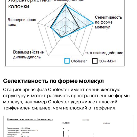
COSMOSIL PBr
COSMOSIL πNAP
COSMOSIL PYE
COSMOSIL NPE
Другие обращённо-фазовые колонки
Нормально-фазовые колонки COSMOSIL SL-II
Колонки для хроматографии гидрофильных
взаимодействий COSMOSIL HILIC
Селективность по форме молекул
Стационарная фаза Cholester имеет очень жёсткую
Колонки для анализа моно- и олигосахаридов
структуру и может различать пространственные формы
молекул, например Cholester удерживает плоский
Колонки для разделения белков
трифенилен сильнее, чем неплоский о-терфенил.
Колонки для разделения фуллеренов
Колонки для разделения растворимых
углеродных нанотрубок COSMOSIL CNT-300,