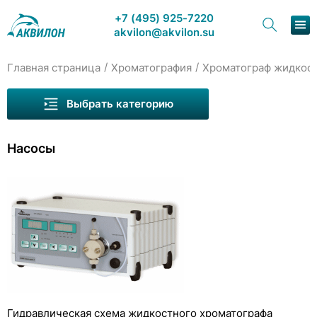
+7 (495) 925-7220
akvilon@akvilon.su
/
/
Главная страница
Хроматография
Хроматограф жидкос
Наша продукция
Выбрать категорию
Хроматография
Насосы
Решения
Каталог
Сервис и ремонт
О компании
Контакты
Гидравлическая схема жидкостного хроматографа