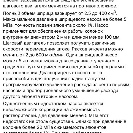
шагового двигателя меняется на противоположное.
3
Полный объем шприца варьирует от 2.5 до 400 см
.
Максимальное давление шприцевого насоса не более 5
МПа, точность подачи элюента около 1%. Насос
применяют для обеспечения работы колонок
внутренним диаметром 2 мм и длиной менее 100 мм.
Шаговый двигатель позволяет получать различные
скорости перемещения штока. Расход элюента можно
менять от 2 до 600 мкл/мин. Один шприцевой насос
может быть использован для создания ступенчатого
градиента путем применения специальной программы
его заполнения. Два шприцевых насоса легко
приспособить для получения градиента путем
программируемого увеличения расхода элюента первым
насосом и пропорционального уменьшения расхода
другого элюента вторым насосом.
Существенным недостатком насоса является
невозможность коррекции на сжимаемость
растворителей. Для давлений менее 5 МПа этот
недостаток не столь существен. Однако при давлении в
колонке более 20 МПа сжимаемость элюентов