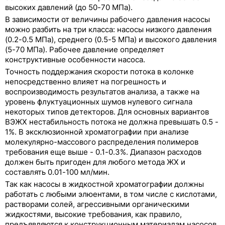
Свойства некоторых химических веществ и
высоких давлений (до 50-70 МПа).
соединений
В зависимости от величины рабочего давления насосы
можно разбить на три класса: насосы низкого давления
(0.2-0.5 МПа), среднего (0.5-5 МПа) и высокого давления
(5-70 МПа). Рабочее давление определяет
конструктивные особенности насоса.
Точность поддержания скорости потока в колонке
непосредственно влияет на погрешность и
воспроизводимость результатов анализа, а также на
уровень флуктуационных шумов нулевого сигнала
некоторых типов детекторов. Для основных вариантов
ВЭЖХ нестабильность потока не должна превышать 0.5 -
1%. В эксклюзионной хроматографии при анализе
молекулярно-массового распределения полимеров
требования еще выше - 0.1-0.3%. Диапазон расходов
должен быть пригоден для любого метода ЖХ и
составлять 0.01-100 мл/мин.
Так как насосы в жидкостной хроматографии должны
работать с любыми элюентами, в том числе с кислотами,
растворами солей, агрессивными органическими
жидкостями, высокие требования, как правило,
предъявляются к конструкционным материалам насосов.