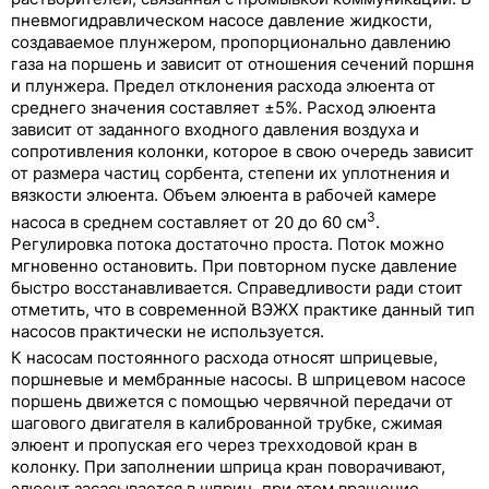
пневмогидравлическом насосе давление жидкости,
создаваемое плунжером, пропорционально давлению
газа на поршень и зависит от отношения сечений поршня
и плунжера. Предел отклонения расхода элюента от
среднего значения составляет ±5%. Расход элюента
зависит от заданного входного давления воздуха и
сопротивления колонки, которое в свою очередь зависит
от размера частиц сорбента, степени их уплотнения и
вязкости элюента. Объем элюента в рабочей камере
3
насоса в среднем составляет от 20 до 60 см
.
Регулировка потока достаточно проста. Поток можно
мгновенно остановить. При повторном пуске давление
быстро восстанавливается. Справедливости ради стоит
отметить, что в современной ВЭЖХ практике данный тип
насосов практически не используется.
К насосам постоянного расхода относят шприцевые,
поршневые и мембранные насосы. В шприцевом насосе
поршень движется с помощью червячной передачи от
шагового двигателя в калиброванной трубке, сжимая
элюент и пропуская его через трехходовой кран в
колонку. При заполнении шприца кран поворачивают,
элюент засасывается в шприц, при этом вращение