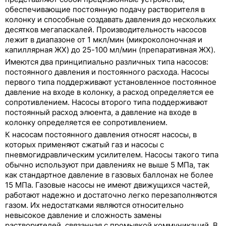
обеспечивающие постоянную подачу растворителя в
колонку и способные создавать давления до нескольких
десятков мегапаскалей. Производительность насосов
лежит в диапазоне от 1 мкл/мин (микроколоночная и
капиллярная ЖХ) до 25-100 мл/мин (препаративная ЖХ).
Имеются два принципиально различных типа насосов:
постоянного давления и постоянного расхода. Насосы
первого типа поддерживают установленное постоянное
давление на входе в колонку, а расход определяется ее
сопротивлением. Насосы второго типа поддерживают
постоянный расход элюента, а давление на входе в
колонку определяется ее сопротивлением.
К насосам постоянного давления относят насосы, в
которых применяют сжатый газ и насосы с
пневмогидравлическим усилителем. Насосы такого типа
обычно используют при давлениях не выше 5 МПа, так
как стандартное давление в газовых баллонах не более
15 МПа. Газовые насосы не имеют движущихся частей,
работают надежно и достаточно легко перезаполняются
газом. Их недостатками являются относительно
невысокое давление и сложность замены
растворителей, связанная с промывкой коммуникаций. В