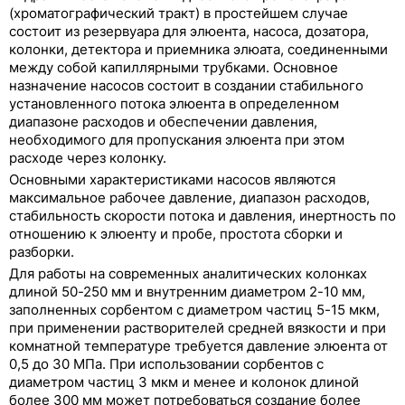
(хроматографический тракт) в простейшем случае
состоит из резервуара для элюента, насоса, дозатора,
колонки, детектора и приемника элюата, соединенными
между собой капиллярными трубками. Основное
назначение насосов состоит в создании стабильного
установленного потока элюента в определенном
диапазоне расходов и обеспечении давления,
Хроматографические параметры
необходимого для пропускания элюента при этом
расходе через колонку.
Жидкостная хроматография
Основными характеристиками насосов являются
максимальное рабочее давление, диапазон расходов,
Хроматограф жидкостный
стабильность скорости потока и давления, инертность по
отношению к элюенту и пробе, простота сборки и
Насосы
разборки.
Для работы на современных аналитических колонках
Система ввода пробы
длиной 50-250 мм и внутренним диаметром 2-10 мм,
заполненных сорбентом с диаметром частиц 5-15 мкм,
Системы термостатирования
при применении растворителей средней вязкости и при
комнатной температуре требуется давление элюента от
Детекторы
0,5 до 30 МПа. При использовании сорбентов с
диаметром частиц 3 мкм и менее и колонок длиной
Хроматографическая колонка
более 300 мм может потребоваться создание более