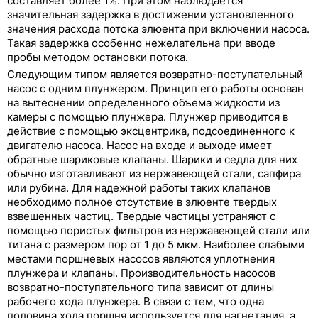
составляет более 1%. При этом наблюдается
значительная задержка в достижении установленного
значения расхода потока элюента при включении насоса.
Такая задержка особенно нежелательна при вводе
пробы методом остановки потока.
Следующим типом является возвратно-поступательный
насос с одним плунжером. Принцип его работы основан
на вытеснении определенного объема жидкости из
камеры с помощью плунжера. Плунжер приводится в
действие с помощью эксцентрика, подсоединенного к
двигателю насоса. Насос на входе и выходе имеет
обратные шариковые клапаны. Шарики и седла для них
обычно изготавливают из нержавеющей стали, сапфира
или рубина. Для надежной работы таких клапанов
необходимо полное отсутствие в элюенте твердых
взвешенных частиц. Твердые частицы устраняют с
помощью пористых фильтров из нержавеющей стали или
титана с размером пор от 1 до 5 мкм. Наиболее слабыми
местами поршневых насосов являются уплотнения
плунжера и клапаны. Производительность насосов
возвратно-поступательного типа зависит от длины
рабочего хода плунжера. В связи с тем, что одна
половина хода поршня используется для нагнетания, а