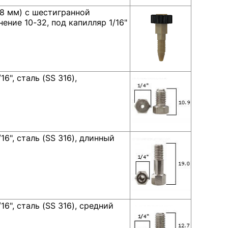
,8 мм) с шестигранной
ние 10-32, под капилляр 1/16"
6", сталь (SS 316),
6", сталь (SS 316), длинный
6", сталь (SS 316), средний