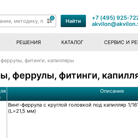
+7 (495) 925-72
6
Найти
akvilon@akvilon.
РЕШЕНИЯ
КАТАЛОГ
СЕРВИС И Р
 феррулы, фитинги, капилляры
ы, феррулы, фитинги, капилл
ля
Описание
а
Винт-феррула с круглой головкой под капилляр 1/16"
(L=21,5 мм)