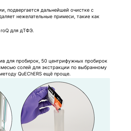
ии, подвергается дальнейшей очистке с
аляет нежелательные примеси, такие как
 roQ для дТФЭ.
ив для пробирок, 50 центрифужных пробирок
смесью солей для экстракции по выбранному
 методу QuEChERS ещё проще.