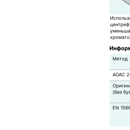
Использ
центриф
уменьша
хромато
Информ
Метод
AOAC 2
Оригин
(без бу
EN 156