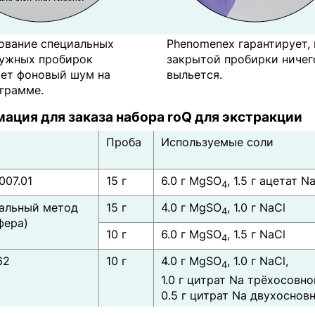
ование специальных
Phenomenex гарантирует, 
ужных пробирок
закрытой пробирки ничег
ет фоновый шум на
выльется.
грамме.
ация для заказа набора roQ для экстракции
Проба
Используемые соли
007.01
15 г
6.0 г MgSO
, 1.5 г ацетат N
4
альный метод
15 г
4.0 г MgSO
, 1.0 г NaCl
4
фера)
10 г
6.0 г MgSO
, 1.5 г NaCl
4
62
10 г
4.0 г MgSO
, 1.0 г NaCl,
4
1.0 г цитрат Na трёхосовно
0.5 г цитрат Na двухосно