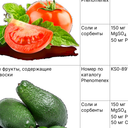
Phenomenex
Соли и
150 мг
сорбенты
MgSO
4
50 мг 
 фрукты, содержащие
Номер по
KS0-89
воски
каталогу
Phenomenex
Соли и
150 мг
сорбенты
MgSO
4
50 мг 
50 мг 