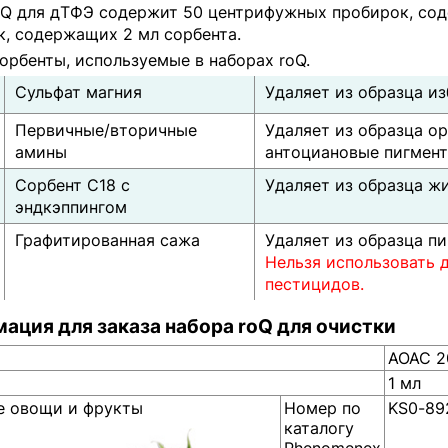
oQ для дТФЭ содержит 50 центрифужных пробирок, сод
к, содержащих 2 мл сорбента.
орбенты, используемые в наборах roQ.
Сульфат магния
Удаляет из образца и
Первичные/вторичные
Удаляет из образца о
амины
антоциановые пигмент
Сорбент С18 с
Удаляет из образца ж
эндкэппингом
Графитированная сажа
Удаляет из образца пи
Нельзя использовать 
пестицидов.
ация для заказа набора roQ для очистки
AOAC 2
1 мл
 овощи и фрукты
Номер по
KS0-89
каталогу