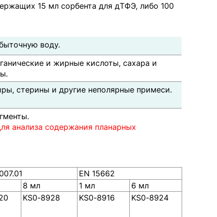
ержащих 15 мл сорбента для дТФЭ, либо 100
збыточную воду.
рганические и жирные кислоты, сахара и
ы.
иры, стерины и другие неполярные примеси.
гменты.
для анализа содержания планарных
007.01
EN 15662
8 мл
1 мл
6 мл
20
KS0-8928
KS0-8916
KS0-8924