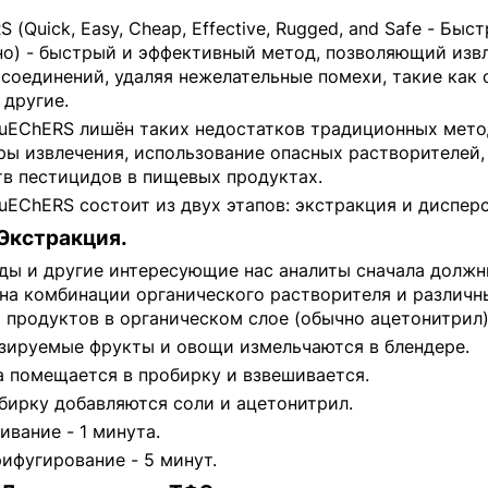
 (Quick, Easy, Cheap, Effective, Rugged, and Safe - Б
но) - быстрый и эффективный метод, позволяющий извл
соединений, удаляя нежелательные помехи, такие как 
 другие.
uEChERS лишён таких недостатков традиционных метод
ры извлечения, использование опасных растворителей,
тв пестицидов в пищевых продуктах.
EChERS состоит из двух этапов: экстракция и диспер
 Экстракция.
ды и другие интересующие нас аналиты сначала должн
на комбинации органического растворителя и различн
 продуктов в органическом слое (обычно ацетонитрил)
изируемые фрукты и овощи измельчаются в блендере.
а помещается в пробирку и взвешивается.
обирку добавляются соли и ацетонитрил.
хивание - 1 минута.
рифугирование - 5 минут.