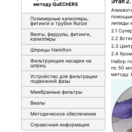
Этап 2
методу QuEChERS
Аликвота
помощью
Полимерные капилляры,
липиды 
фитинги и трубки Runze
2.1 Супе
Винты, феррулы, фитинги,
2.2 Встя
капилляры
2.3 Цент
Шприцы Hamilton
2.4 Хром
Фильтрующие насадки на
Набор r
шприц
по 50 м
методу.
Устройство для фильтрации
подвижной фазы
Мембранные фильтры
Виалы
Методическое обеспечение
Справочная информация