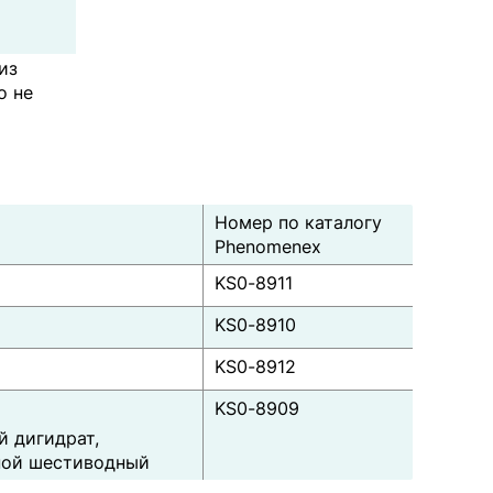
из
о не
Номер по каталогу
Phenomenex
a
KS0-8911
KS0-8910
KS0-8912
KS0-8909
й дигидрат,
вной шестиводный