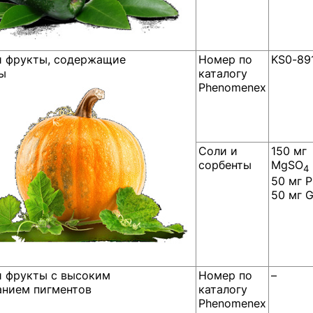
 фрукты, содержащие
Номер по
KS0-89
ы
каталогу
Phenomenex
Соли и
150 мг
сорбенты
MgSO
4
50 мг 
50 мг 
 фрукты с высоким
Номер по
–
нием пигментов
каталогу
Phenomenex