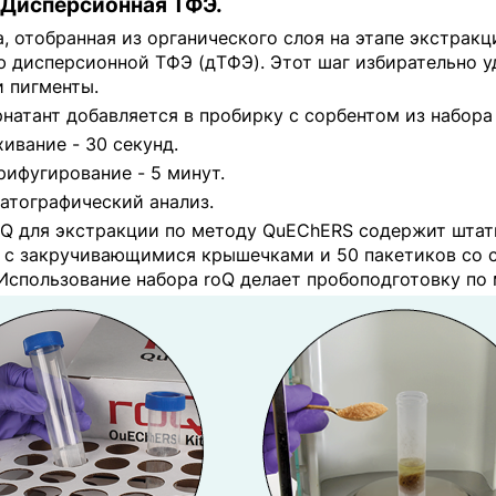
. Дисперсионная ТФЭ.
, отобранная из органического слоя на этапе экстракц
 дисперсионной ТФЭ (дТФЭ). Этот шаг избирательно уд
и пигменты.
рнатант добавляется в пробирку c сорбентом из набора
хивание - 30 секунд.
рифугирование - 5 минут.
атографический анализ.
oQ для экстракции по методу QuEChERS содержит штат
л с закручивающимися крышечками и 50 пакетиков со 
 Использование набора roQ делает пробоподготовку по