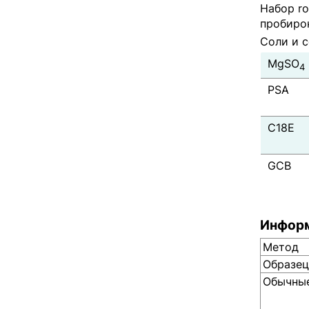
Набор r
пробиро
Соли и с
MgSO
4
PSA
C18E
GCB
Информ
Метод
Образец
Обычные