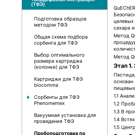
(ТФЭ)
QuEChERS
Безопас
Подготовка образцов
целевых 
методом ТФЭ
сахара и
Метод Q
Общая схема подбора
процеду
сорбента для ТФЭ
количес
Выбор оптимального
Метод Qu
размера картриджа
Этап 1.
(колонки) для ТФЭ
Пестици
Картриджи для ТФЭ
основан 
biocomma
пищевых
1.1 Анал
Сорбенты для ТФЭ
Phenomemex
1.2 Проб
1.3 В пр
Вакуумная установка для
1.4 Встя
проведения ТФЭ
1.5 Цент
Пробоподготовка по