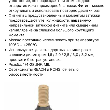
уплотнение, не повреждая при этом входное
Бесфланцевые фитинги из PEEK со
отверстие из-за чрезмерной затяжки. Фитинг можно
стопорным кольцом
откручивать и использовать повторно десятки раз.
Фитинги с предустановленным моментом затяжки
Фланцевый ультра-мини-фитинг из PEEK
предотвращают утечку жидкости, вызванную
неправильной затяжкой фитинга или смещением
Бесфланцевый ультра-мини-фитинг из PEEK
капилляра из-за слишком большого крутящего
со стопорным кольцом
момента.
Можно постоянно использовать при температуре –
Фитинги из PEEK большого диаметра
100°C ~ +250°C.
Используются для стандартных капилляров с
Бесфланцевые фитинги из PEEK с
внешним диаметром 1,6 / 2,0 / 2,5 / 3,0 / 3,2 мм,
предустановленным моментом затяжки
простая и быстрая установка.
Резьба: 1/4-28UNF, M6.
Бесфланцевые фитинги из PEEK со
Сертификаты REACH и ROHS, отчёты о
стопорным кольцом и предустановленным
биосовместимости.
моментом затяжки
Цельнолитой фитинг из PEEK
Винты с феррулой из PEEK
Цельнолитой фитинг из PEEK с
предустановленным моментом затяжки