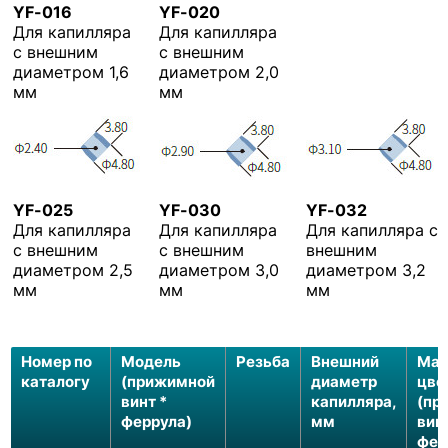
YF-016
YF-020
Для капилляра
Для капилляра
с внешним
с внешним
диаметром 1,6
диаметром 2,0
мм
мм
YF-025
YF-030
YF-032
Для капилляра
Для капилляра
Для капилляра с
с внешним
с внешним
внешним
диаметром 2,5
диаметром 3,0
диаметром 3,2
мм
мм
мм
Номер по
Модель
Резьба
Внешний
Мат
каталогу
(прижимной
диаметр
цве
винт *
капилляра,
(пр
феррула)
мм
винт
фер