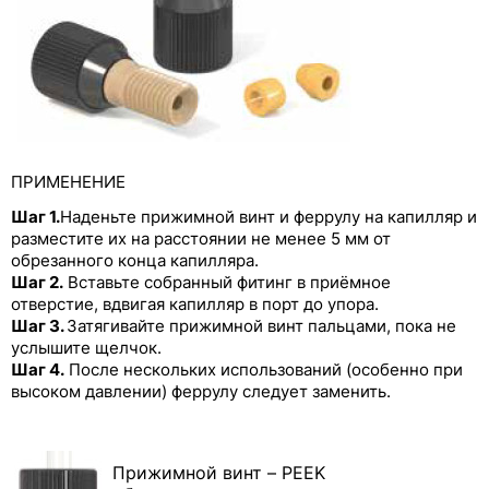
Цельнолитые фитинги из PEEK с
разноцветными колпачками
Заглушки из PEEK
Переходники Runze из PEEK с внутренней
резьбой
ПРИМЕНЕНИЕ
Фитинги Runze из PP, PTFE, PPS и других
Шаг 1.
Наденьте прижимной винт и феррулу на капилляр и
полимерных материалов
разместите их на расстоянии не менее 5 мм от
обрезанного конца капилляра.
Трубки для перистальтических насосов
Шаг 2.
Вставьте собранный фитинг в приёмное
отверстие, вдвигая капилляр в порт до упора.
Шаг 3.
Затягивайте прижимной винт пальцами, пока не
услышите щелчок.
Шаг 4.
После нескольких использований (особенно при
высоком давлении) феррулу следует заменить.
Прижимной винт – PEEK