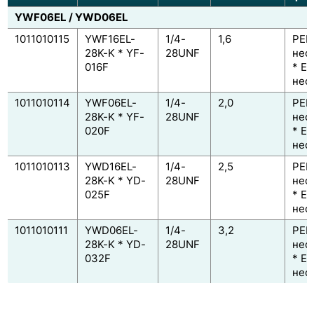
YWF06EL / YWD06EL
1011010115
YWF16EL-
1/4-
1,6
PEE
28K-K * YF-
28UNF
нео
016F
* E
нео
1011010114
YWF06EL-
1/4-
2,0
PEE
28K-K * YF-
28UNF
нео
020F
* E
нео
1011010113
YWD16EL-
1/4-
2,5
PEE
28K-K * YD-
28UNF
нео
025F
* E
нео
1011010111
YWD06EL-
1/4-
3,2
PEE
28K-K * YD-
28UNF
нео
032F
* E
нео