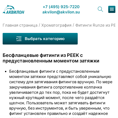
+7 (495) 925-7220
akvilon@akvilon.su
/
/
Главная страница
Хроматография
Фитинги Runze из PE
Наша продукция
Выбрать категорию
Хроматография
Бесфланцевые фитинги из PEEK с
Решения
предустановленным моментом затяжки
Каталог
Бесфланцевые фитинги с предустановленным
моментом затяжки представляют собой уникальную
Сервис и ремонт
систему для затягивания фитингов вручную. По мере
Капилляры Runze
закручивания фитинга сопротивление колпачка
О компании
увеличивается до тех пор, пока не будет достигнут
Фитинги Runze из PEEK
нужный крутящий момент, после чего раздаётся
Контакты
щелчок. Пользователь может затягивать фитинги
Фланцевые фитинги из PEEK
вручную, без инструментов, и быть уверенным, что
фитинг установлен правильно и создаёт надежное
Бесфланцевые фитинги из PEEK