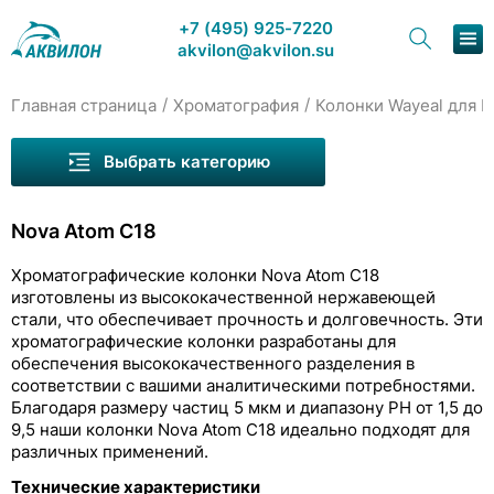
+7 (495) 925-7220
akvilon@akvilon.su
/
/
Главная страница
Хроматография
Колонки Wayeal для 
Наша продукция
Выбрать категорию
Хроматография
Колонки Wayeal для ВЭЖХ
Nova Atom C18
Решения
Nova Atom C18
Хроматографические колонки Nova Atom C18
Nova Atom PC18
Каталог
изготовлены из высококачественной нержавеющей
стали, что обеспечивает прочность и долговечность. Эти
Nova Atom SC18
Сервис и ремонт
хроматографические колонки разработаны для
обеспечения высококачественного разделения в
Nova Atom C8
О компании
соответствии с вашими аналитическими потребностями.
Благодаря размеру частиц 5 мкм и диапазону PH от 1,5 до
Колонки Welch для ВЭЖХ
9,5 наши колонки Nova Atom C18 идеально подходят для
Контакты
различных применений.
Колонки COSMOSIL
Технические характеристики