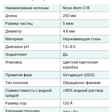
Колонки Рhenomenex
Наименование колонки
Nova Atom C18
Системы защиты колонок
Длина
250 мм
Таблица соответствия ВЭЖХ-колонок по фирмам
Размер частиц
5 мкм
производителям
Диаметр
4.6 мм
Классификация ВЭЖХ колонок по USP
Материал
Нержавеющая сталь
Диапазон pH
1.5~9.5
Эндкеппинг
Да
Упаковка
Цветная картонная
коробка
Привитая фаза
Октадецил (ODS)
Тип колонки
Обращённо-фазовая
Совместимость с водной
<95% водный раствор
средой
Размер пор
120 Å
Удельная площадь
2