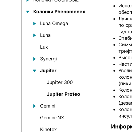
Испол
Колонки Рhenomenex
обесп
Лучша
Luna Omega
по ср
гидро
Luna
Стаби
Симме
Lux
трифт
Высок
Synergi
Части
Jupiter
Увели
колон
Jupiter 300
(пики
Колон
Jupiter Proteo
Колон
(деза
Gemini
Колон
инсул
Gemini-NX
Информ
Kinetex