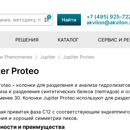
+7 (495) 925-72
6
Найти
akvilon@akvilon.
РЕШЕНИЯ
КАТАЛОГ
СЕРВИС И Р
и Рhenomenex
/
Jupiter
/
Jupiter Proteo
ter Proteo
Proteo – колонки для разделения и анализа гидролизато
иза и разделения синтетических белков (пептидов) и
менее 30. Колонки Jupiter Proteo используют для разд
ная привитая фаза С12 с соответствующим эндкеппинго
ния и хорошей симметрии пиков.
ности и преимущества