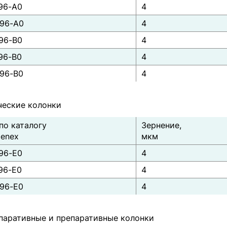
96-A0
4
96-A0
4
96-B0
4
96-B0
4
96-B0
4
ческие колонки
по каталогу
Зернение,
enex
мкм
96-E0
4
96-E0
4
96-E0
4
паративные и препаративные колонки