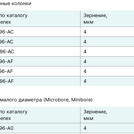
рные колонки
по каталогу
Зернение,
enex
мкм
96-AC
4
96-AC
4
96-AC
4
96-AF
4
96-AF
4
96-AF
4
малого диаметра (Microbore, Minibore)
по каталогу
Зернение,
enex
мкм
96-A0
4