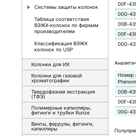
00F-43
Системы защиты колонок
00G-43
Таблица соответствия
00B-43
ВЭЖХ-колонок по фирмам
производителям
00F-43
Классификация ВЭЖХ
00G-43
колонок по USP
Аналити
Колонки для ИХ
Номер 
Колонки для газовой
хроматографии
Phenom
Твердофазная экстракция
00B-43
(ТФЭ)
00F-43
Полимерные капилляры,
00G-43
фитинги и трубки Runze
Винты, феррулы, фитинги,
капилляры
Полупре