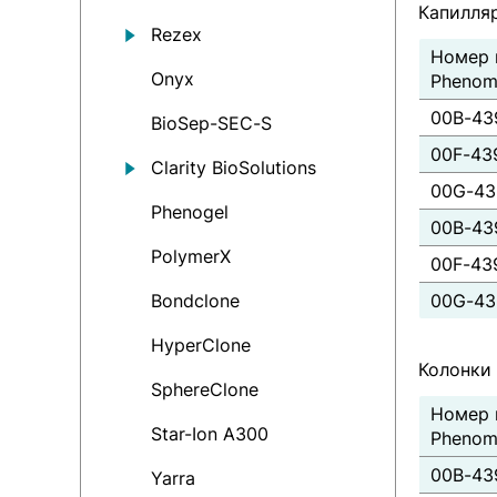
Капилля
Rezex
Номер 
Onyx
Phenom
00B-43
BioSep-SEC-S
00F-43
Clarity BioSolutions
00G-43
Phenogel
00B-43
PolymerX
00F-43
Bondсlone
00G-43
HyperClone
Колонки 
SphereClone
Номер 
Star-Ion A300
Phenom
00B-43
Yarra