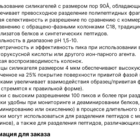
ьзование силикагелей с размером пор 90Å, обладающ
ечивает превосходное разделение полипептидных фраг
я селективность и разрешение по сравнению с комме
авнению с обращено-фазными колонками С18, традици
лизатов белков и синтетических пептидов.
льность в диапазоне pH 1,5-10.
тричность и эффективность пика при использовании 
оруксусной кислоты или другого ион-парного агента.
ая воспроизводимость колонок.
цы силикагеля размером 4 мкм обеспечивают высокую
ченное на 25% покрытие поверхности привитой фазой
ками увеличивает взаимодействия образец/привитая фа
 стремятся к правильной форме).
ки с высоким разрешением 100 пиков и более при раз
ки удобны при мониторинге и деаминировании белков,
минированию или окислению) в процессе длительного 
ки могут использоваться для разделения пептидов с м
инов), а также для разделения пептидов, различающихс
ация для заказа