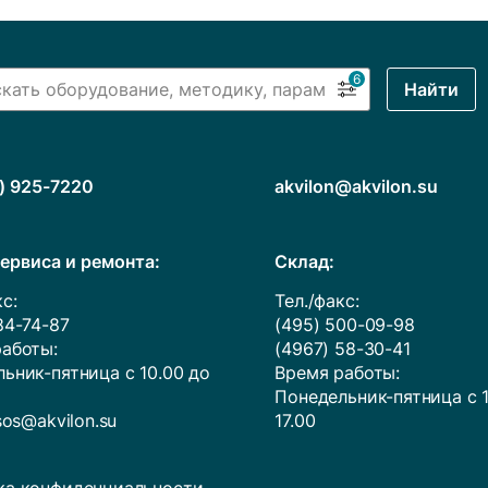
6
Найти
) 925-7220
akvilon@akvilon.su
ервиса и ремонта:
Cклад:
с:
Тел./факс:
84-74-87
(495) 500-09-98
аботы:
(4967) 58-30-41
ьник-пятница с 10.00 до
Время работы:
Понедельник-пятница с 1
sos@akvilon.su
17.00