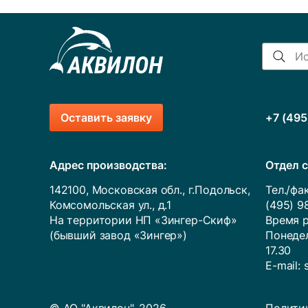
Оставить заявку
+7 (495
Адрес производства:
Отдел с
142100, Московская обл., г.Подольск,
Тел./фак
Комсомольская ул., д.1
(495) 9
На территории НП «Зингер-Скиф»
Время р
(бывший завод «Зингер»)
Понедел
17.30
E-mail: