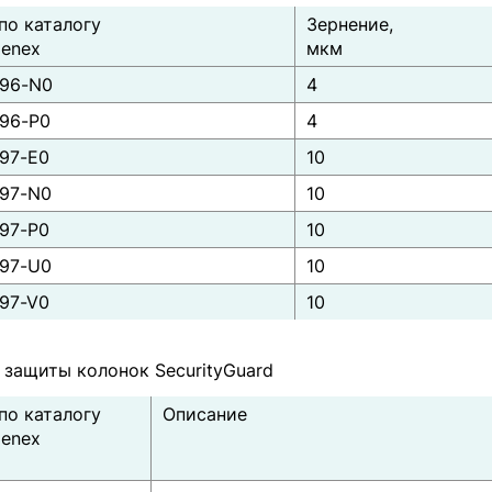
по каталогу
Зернение,
enex
мкм
96-N0
4
96-P0
4
97-E0
10
97-N0
10
97-P0
10
97-U0
10
97-V0
10
 защиты колонок SecurityGuard
по каталогу
Описание
enex