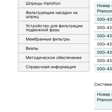
Шприцы Hamilton
Номер 
Phenom
Фильтрующие насадки на
шприц
00G-43
Устройство для фильтрации
00G-43
подвижной фазы
00G-43
Мембранные фильтры
00G-43
Виалы
00G-43
Методическое обеспечение
00G-43
Справочная информация
00G-43
Система
Номер 
Phenom