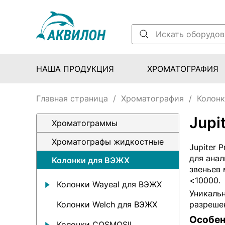
НАША ПРОДУКЦИЯ
ХРОМАТОГРАФИЯ
Главная страница
/
Хроматография
/
Колонк
Jupi
Хроматограммы
Хроматографы жидкостные
Jupiter 
для анал
Колонки для ВЭЖХ
звеньев 
<10000.
Колонки Wayeal для ВЭЖХ
Уникаль
Колонки Welch для ВЭЖХ
разреше
Особен
Колонки COSMOSIL