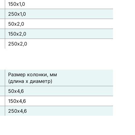
150х1,0
250х1,0
50х2,0
150х2,0
250х2,0
Размер колонки, мм
(длина х диаметр)
50х4,6
150х4,6
250х4,6