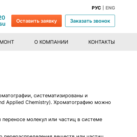
РУС
ENG
20
Оставить заявку
Заказать звонок
su
ЕМОНТ
О КОМПАНИИ
КОНТАКТЫ
роматографии, систематизированы и
nd Applied Chemistry). Хроматографию можно
переносе молекул или частиц в системе
 перераспределения веществ или частиц