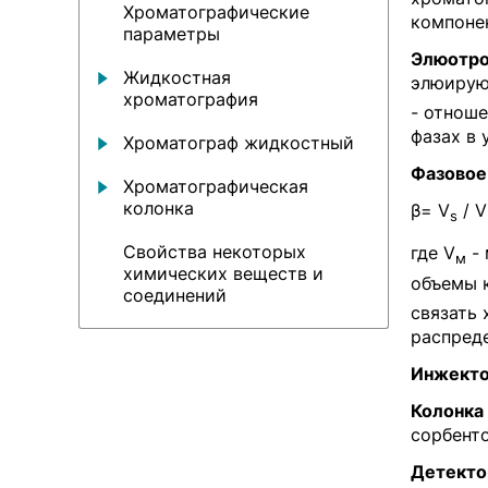
Хроматографические
компоне
параметры
Элюотро
Жидкостная
элюирую
хроматография
- отнош
фазах в 
Хроматограф жидкостный
Фазовое
Хроматографическая
колонка
β= V
/ V
s
Свойства некоторых
где V
- 
м
химических веществ и
объемы 
соединений
связать
распред
Инжект
Колонка
сорбент
Детекто