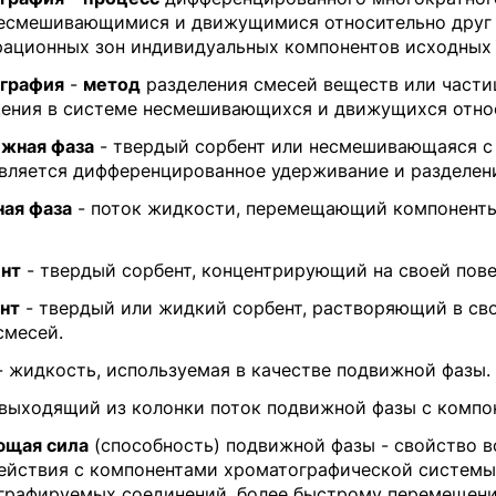
есмешивающимися и движущимися относительно друг 
рационных зон индивидуальных компонентов исходных 
графия
-
метод
разделения смесей веществ или частиц
ения в системе несмешивающихся и движущихся относи
жная фаза
- твердый сорбент или несмешивающаяся с
вляется дифференцированное удерживание и разделени
ая фаза
- поток жидкости, перемещающий компоненты
нт
- твердый сорбент, концентрирующий на своей пов
нт
- твердый или жидкий сорбент, растворяющий в сво
смесей.
 жидкость, используемая в качестве подвижной фазы.
выходящий из колонки поток подвижной фазы с компо
щая сила
(способность) подвижной фазы - свойство в
ействия с компонентами хроматографической системы
графируемых соединений, более быстрому перемещен