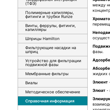
(ТФЭ)
между н
концент
Полимерные капилляры,
фитинги и трубки Runze
Хромато
перемещ
Винты, феррулы, фитинги,
капилляры
Неподви
осущест
Шприцы Hamilton
Подвижн
Фильтрующие насадки на
шприц
фазы.
Адсорбе
Устройство для фильтрации
подвижной фазы
Абсорбе
Мембранные фильтры
жидких 
Элюент
-
Виалы
Элюат
- 
Методическое обеспечение
Элюирую
Справочная информация
взаимод
хромато