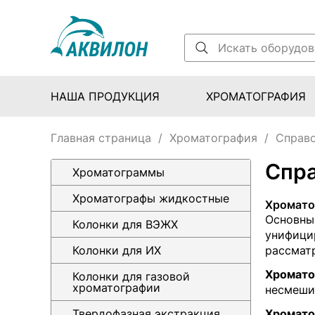
НАША ПРОДУКЦИЯ
ХРОМАТОГРАФИЯ
Главная страница
/
Хроматография
/
Справ
Спр
Хроматограммы
Хроматографы жидкостные
Хромато
Основны
Колонки для ВЭЖХ
унифицир
Колонки для ИХ
рассматр
Хромато
Колонки для газовой
хроматографии
несмеши
Твердофазная экстракция
Хромато