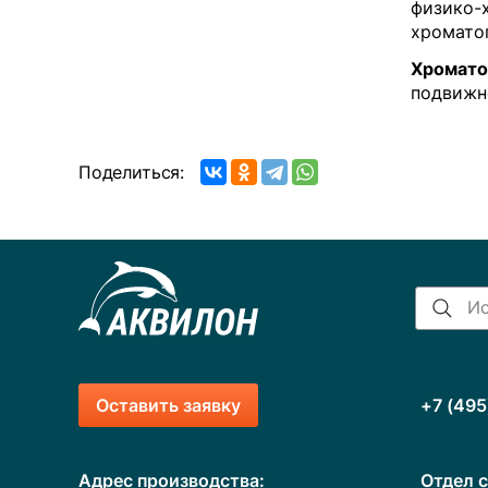
физико-
хромато
Хромато
подвижно
Поделиться:
Оставить заявку
+7 (495
Адрес производства:
Отдел с