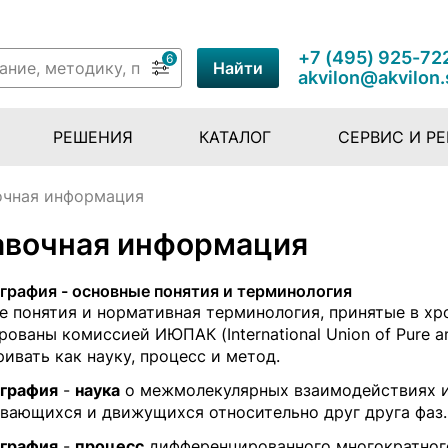
+7 (495) 925-72
6
Найти
akvilon@akvilon.
РЕШЕНИЯ
КАТАЛОГ
СЕРВИС И Р
очная информация
авочная информация
графия - основные понятия и терминология
е понятия и нормативная терминология, принятые в х
ованы комиссией ИЮПАК (International Union of Pure a
ивать как науку, процесс и метод.
графия
-
наука
о межмолекулярных взаимодействиях и 
вающихся и движущихся относительно друг друга фаз.
графия
-
процесс
дифференцированного многократного