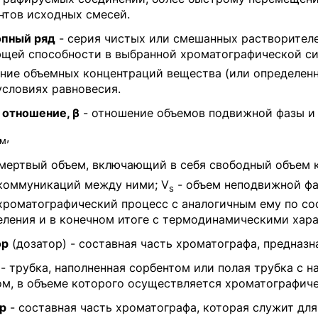
нтов исходных смесей.
пный ряд
- серия чистых или смешанных растворителе
щей способности в выбранной хроматографической сис
ение объемных концентраций вещества (или определен
условиях равновесия.
 отношение, β
- отношение объемов подвижной фазы и
,
м
мертвый объем, включающий в себя свободный объем ко
коммуникаций между ними; V
- объем неподвижной фа
s
 хроматографический процесс с аналогичным ему по со
еления и в конечном итоге с термодинамическими хар
ор
(дозатор) - составная часть хроматографа, предназ
- трубка, наполненная сорбентом или полая трубка с 
ом, в объеме которого осуществляется хроматографиче
р
- составная часть хроматографа, которая служит дл