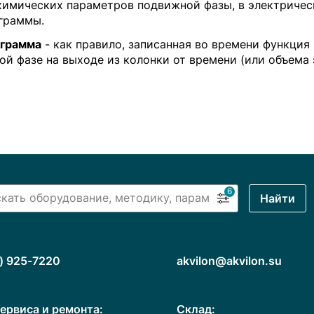
химических параметров подвижной фазы, в электрическ
граммы.
грамма
- как правило, записанная во времени функци
й фазе на выходе из колонки от времени (или объема 
6
Найти
) 925-7220
akvilon@akvilon.su
ервиса и ремонта:
Cклад: