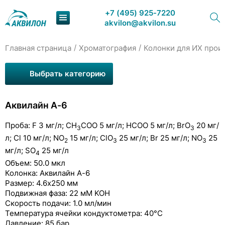
+7 (495) 925-7220
akvilon@akvilon.su
Хроматографы жидкостные
/
/
Главная страница
Хроматография
Колонки для ИХ прои
Наша продукция
Выбрать категорию
Хроматография
Колонки для ИХ
Аквилайн A-6
Решения
Колонки для ИХ производства Аквилон
Проба: F 3 мг/л; CH
COO 5 мг/л; HCOO 5 мг/л; BrO
20 мг/
Каталог
3
3
Аквилайн С2
л; Cl 10 мг/л; NO
15 мг/л; ClO
25 мг/л; Br 25 мг/л; NO
25
2
3
3
мг/л; SO
25 мг/л
Сервис и ремонт
4
Аквилайн C-3
Объем: 50.0 мкл
Колонка: Аквилайн A-6
О компании
Аквилайн A-6
Размер: 4.6х250 мм
Подвижная фаза: 22 мМ KOH
Аквилайн А-7
Контакты
Скорость подачи: 1.0 мл/мин
Температура ячейки кондуктометра: 40°С
Аквилайн А1.2
Давление: 85 бар