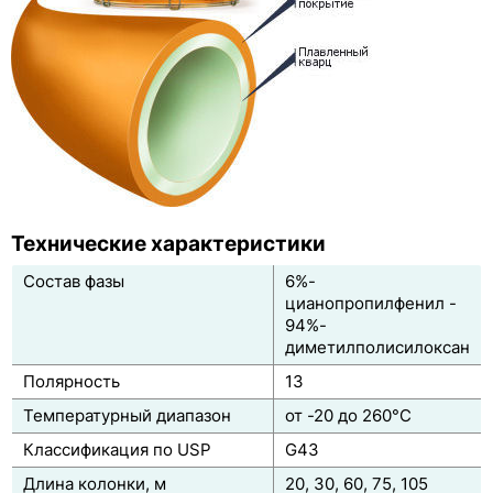
ZB-5MSi
ZB-5ms
ZB-5HT Inferno
ZB-35
ZB-35HT Inferno
Технические характеристики
ZB-50
Состав фазы
6%-
ZB-624
цианопропилфенил -
94%-
ZB-1701
диметилполисилоксан
Полярность
13
ZB-1701P
Температурный диапазон
от -20 до 260°C
ZB-WAX
Классификация по USP
G43
ZB-WAXplus
Длина колонки, м
20, 30, 60, 75, 105