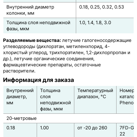
Внутренний диаметр
0.18, 0.25, 0.32, 0.53
ZB-FFAP
колонки, мм
Таблица соответствия ГХ-колонок по фирмам
Толщина слоя неподвижной
1.0, 1.4, 1.8, 3.0
производителям
фазы, мкм
Классификация ГХ-колонок по USP
Разделяемые вещества:
летучие галогеносодержащие
углеводороды (дихлорэтан, метиленхпорид, 4-
хлористый углерод, трихпорэтилен, 1,2-дихлорпропан и
др.), летучие органические соединения,
фармацевтические препараты, остаточные
растворители.
Информация для заказа
Внутренний
Толщина
Температурный
Номер 
диаметр,
слоя
диапазон, °C
каталог
мм
неподвижной
Phenom
фазы, мкм
20-метровые
0.18
1.00
от -20 до 260
7FD-G0
22