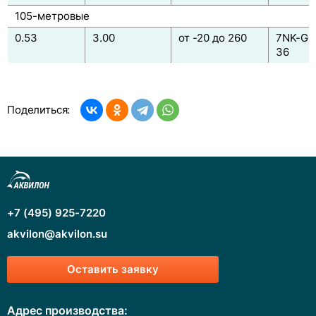
105-метровые
0.53
3.00
от -20 до 260
7NK-G0
36
Поделиться:
+7 (495) 925-7220
akvilon@akvilon.su
Оставить заявку
Адрес производства: