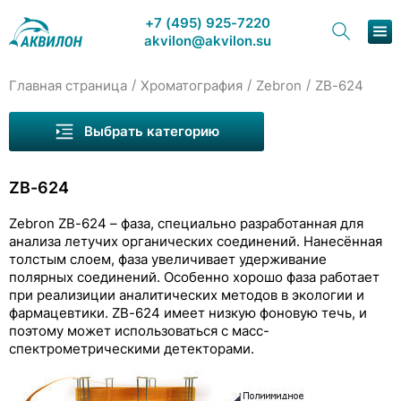
+7 (495) 925-7220
akvilon@akvilon.su
/
/
/
Главная страница
Хроматография
Zebron
ZB-624
Наша продукция
Выбрать категорию
Хроматография
ZB-624
Решения
Колонки для ГХ Welch
Zebron ZB-624 – фаза, специально разработанная для
Каталог
анализа летучих органических соединений. Нанесённая
Zebron
толстым слоем, фаза увеличивает удерживание
Сервис и ремонт
полярных соединений. Особенно хорошо фаза работает
ZB-1
при реализиции аналитических методов в экологии и
О компании
фармацевтики. ZB-624 имеет низкую фоновую течь, и
ZB-1ms
поэтому может использоваться с масс-
спектрометрическими детекторами.
Контакты
ZB-1HT Inferno
ZB-5