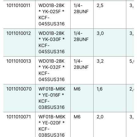
1011010011
WD01B-28K
1/4-
2,5
3,8
* YK-025F *
28UNF
KCF-
045SUS316
1011010012
WD01B-28K
1/4-
3,0
3,8
* YK-030F *
28UNF
KCF-
045SUS316
1011010013
WD01B-28K
1/4-
3,2
5,6
* YK-032F *
28UNF
KCF-
045SUS316
1011010070
WF01B-M6K
M6
1,6
2,4
* YE-016F *
KCF-
038SUS316
1011010071
WF01B-M6K
M6
2,0
3,0
* YE-020F *
KCF-
038SUS316