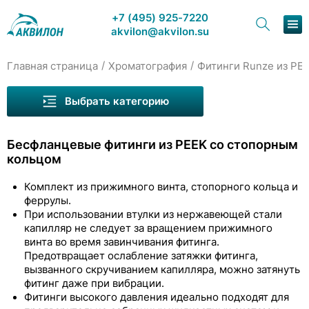
+7 (495) 925-7220
akvilon@akvilon.su
/
/
Главная страница
Хроматография
Фитинги Runze из PE
Наша продукция
Выбрать категорию
Хроматография
Бесфланцевые фитинги из PEEK со стопорным
Решения
кольцом
Каталог
Комплект из прижимного винта, стопорного кольца и
феррулы.
Сервис и ремонт
При использовании втулки из нержавеющей стали
Капилляры Runze
капилляр не следует за вращением прижимного
О компании
винта во время завинчивания фитинга.
Фитинги Runze из PEEK
Предотвращает ослабление затяжки фитинга,
Контакты
вызванного скручиванием капилляра, можно затянуть
Фланцевые фитинги из PEEK
фитинг даже при вибрации.
Фитинги высокого давления идеально подходят для
Бесфланцевые фитинги из PEEK