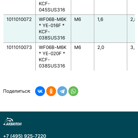
KCF-
045SUS316
1011010072
WF06B-M6K
M6
1,6
2,8
* YE-016F *
KCF-
038SUS316
1011010073
WF06B-M6K
M6
2,0
3,0
* YE-020F *
KCF-
038SUS316
Поделиться:
+7 (495) 925-7220