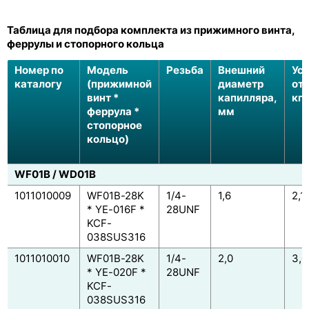
Таблица для подбора комплекта из прижимного винта,
феррулы и стопорного кольца
Номер по
Модель
Резьба
Внешний
Ус
каталогу
(прижимной
диаметр
от
винт *
капилляра,
кгс
феррула *
мм
стопорное
кольцо)
WF01B / WD01B
1011010009
WF01B-28K
1/4-
1,6
2,1
* YE-016F *
28UNF
KCF-
038SUS316
1011010010
WF01B-28K
1/4-
2,0
3,0
* YE-020F *
28UNF
KCF-
038SUS316