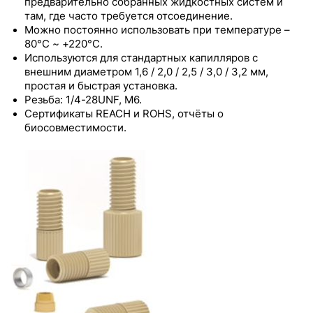
предварительно собранных жидкостных систем и
Бесфланцевые фитинги из PEEK со
там, где часто требуется отсоединение.
стопорным кольцом
Можно постоянно использовать при температуре –
80°C ~ +220°C.
Фланцевый ультра-мини-фитинг из PEEK
Используются для стандартных капилляров с
внешним диаметром 1,6 / 2,0 / 2,5 / 3,0 / 3,2 мм,
Бесфланцевый ультра-мини-фитинг из PEEK
простая и быстрая установка.
со стопорным кольцом
Резьба: 1/4-28UNF, M6.
Сертификаты REACH и ROHS, отчёты о
Фитинги из PEEK большого диаметра
биосовместимости.
Бесфланцевые фитинги из PEEK с
предустановленным моментом затяжки
Бесфланцевые фитинги из PEEK со
стопорным кольцом и предустановленным
моментом затяжки
Цельнолитой фитинг из PEEK
Винты с феррулой из PEEK
Цельнолитой фитинг из PEEK с
предустановленным моментом затяжки