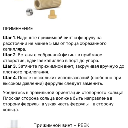
Цельнолитые фитинги из PEEK с
разноцветными колпачками
Заглушки из PEEK
ПРИМЕНЕНИЕ
Переходники Runze из PEEK с внутренней
Шаг 1.
Наденьте прижимной винт и феррулу на
резьбой
расстоянии не менее 5 мм от торца обрезанного
капилляра.
Фитинги Runze из PP, PTFE, PPS и других
Шаг 2.
Вставьте собранный фитинг в приёмное
полимерных материалов
отверстие, вдвигая капилляр в порт до упора.
Шаг 3.
Затяните прижимной винт, закручивая вручную до
Трубки для перистальтических насосов
плотного прилегания.
Шаг 4.
После нескольких использований (особенно при
высоком давлении) феррулы следует заменить.
Убедитесь в правильной ориентации стопорного кольца!
Плоская сторона кольца должна быть направлена в
сторону феррулы, а узкая часть феррулы - в сторону
кольца.
Прижимной винт – PEEK