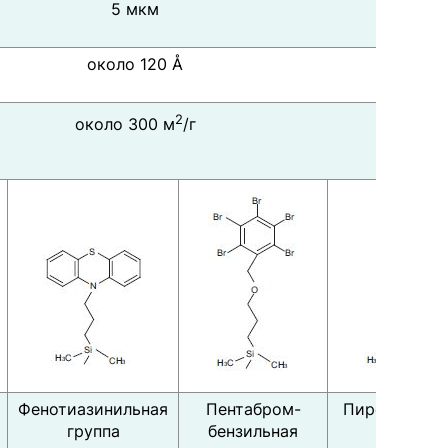
5 мкм
около 120 Å
2
около 300 м
/г
Фенотиазинильная
Пентабром-
Пиренилэтил
группа
бензильная
группа