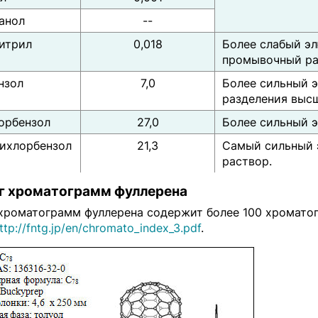
анол
--
итрил
0,018
Более слабый эл
промывочный рас
нзол
7,0
Более сильный э
разделения высш
орбензол
27,0
Более сильный э
рихлорбензол
21,3
Самый сильный 
раствор.
г хроматограмм фуллерена
 хроматограмм фуллерена содержит более 100 хроматог
ttp://fntg.jp/en/chromato_index_3.pdf
.