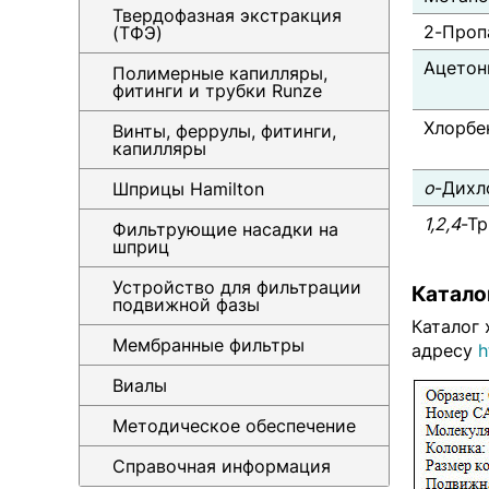
Твердофазная экстракция
2-Проп
(ТФЭ)
Ацетон
Полимерные капилляры,
фитинги и трубки Runze
Хлорбе
Винты, феррулы, фитинги,
капилляры
о
-Дихл
Шприцы Hamilton
1,2,4
-Т
Фильтрующие насадки на
шприц
Устройство для фильтрации
Катало
подвижной фазы
Каталог
Мембранные фильтры
адресу
h
Виалы
Методическое обеспечение
Справочная информация