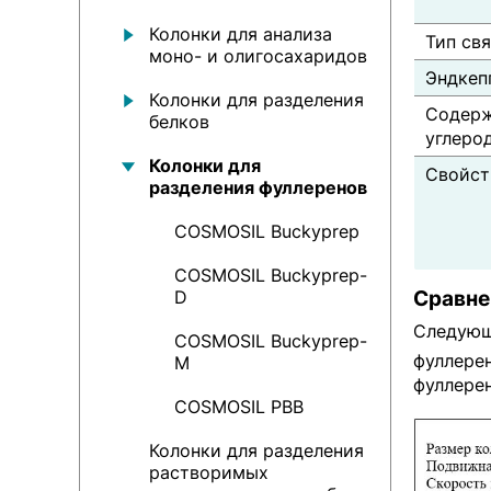
Колонки для анализа
Тип св
моно- и олигосахаридов
Эндкеп
Колонки для разделения
Содер
белков
углеро
Колонки для
Свойст
разделения фуллеренов
COSMOSIL Buckyprep
COSMOSIL Buckyprep-
Сравне
D
Следующ
COSMOSIL Buckyprep-
фуллерен
M
фуллерен
COSMOSIL PBB
Колонки для разделения
растворимых