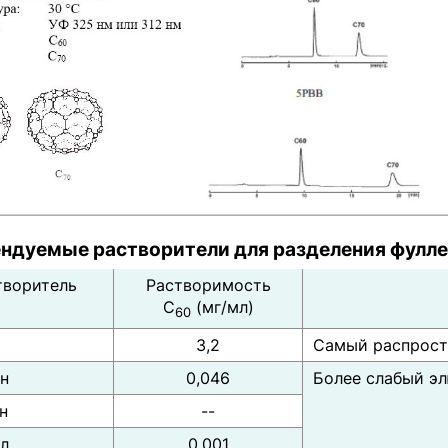
ндуемые растворители для разделения фулл
творитель
Растворимость
С
(мг/мл)
60
3,2
Самый распрост
ан
0,046
Более слабый эл
н
--
л
0,001