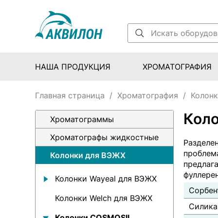
НАША ПРОДУКЦИЯ
ХРОМАТОГРАФИЯ
Главная страница
/
Хроматография
/
Колон
Коло
Хроматограммы
Хроматографы жидкостные
Разделен
проблем
Колонки для ВЭЖХ
предлага
фуллере
Колонки Wayeal для ВЭЖХ
Сорбен
Колонки Welch для ВЭЖХ
Силика
Колонки COSMOSIL