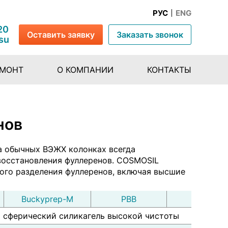
РУС
ENG
20
Оставить заявку
Заказать звонок
su
ЕМОНТ
О КОМПАНИИ
КОНТАКТЫ
нов
на обычных ВЭЖХ колонках всегда
восстановления фуллеренов. COSMOSIL
ного разделения фуллеренов, включая высшие
Buckyprep-M
PBB
PYE
 сферический силикагель высокой чистоты