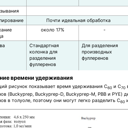
язывания
пирование
Почти идеальная обработка
жание
около 17%
-
да
ва
Стандартная
Для разделения
колонка для
производных
разделения
фуллеренов
фуллеренов
ние времени удерживания
ий рисунок показывает время удерживания С
и С
в
60
70
ов (Buckyprep, Buckyprep-D, Buckyprep-M, PBB и PYE)
ов в толуоле, поэтому они могут легко разделить С
и
60