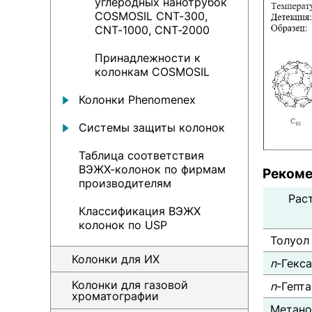
углеродных нанотрубок
COSMOSIL CNT-300,
CNT-1000, CNT-2000
Принадлежности к
колонкам COSMOSIL
Колонки Рhenomenex
Системы защиты колонок
Таблица соответствия
ВЭЖХ-колонок по фирмам
Рекоме
производителям
Рас
Классификация ВЭЖХ
колонок по USP
Толуол
Колонки для ИХ
n
-Гекс
Колонки для газовой
n
-Гепта
хроматографии
Метано