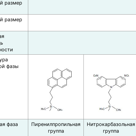
й размер
й размер
ая
ь
ности
ура
ой фазы
ая фаза
Пиренилпропильная
Нитрокарбазольная
группа
группа