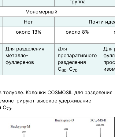
группа
Мономерный
Нет
Почти идеальная о
около 13%
около 8%
около 18
Для разделения
Для
Для разделен
металло-
препаративного
фуллеренов и
фуллеренов
разделения
пространств
С
, С
изомеров
60
70
 толуоле. Колонки COSMOSIL для разделения
 демонстрируют высокое удерживание
 С
.
70