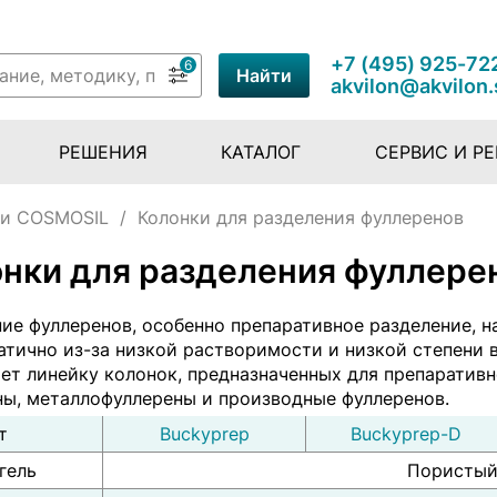
+7 (495) 925-72
6
Найти
akvilon@akvilon.
РЕШЕНИЯ
КАТАЛОГ
СЕРВИС И Р
ки COSMOSIL
/
Колонки для разделения фуллеренов
нки для разделения фуллере
ие фуллеренов, особенно препаративное разделение, 
атично из-за низкой растворимости и низкой степени 
ет линейку колонок, предназначенных для препаратив
ны, металлофуллерены и производные фуллеренов.
т
Buckyprep
Buckyprep-D
гель
Пористый