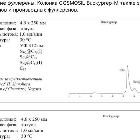
гие фуллерены. Колонка COSMOSIL Buckyprep-M также 
нов и производных фуллеренов.