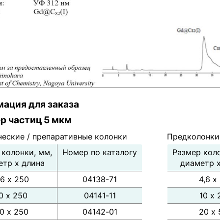
ация для заказа
ер частиц 5 мкм
ческие / препаративные колонки
Предколонки
 колонки, мм,
Номер по каталогу
Размер коло
етр х длина
диаметр х
,6 х 250
04138-71
4,6 х
0 х 250
04141-11
10 х 
0 х 250
04142-01
20 х 