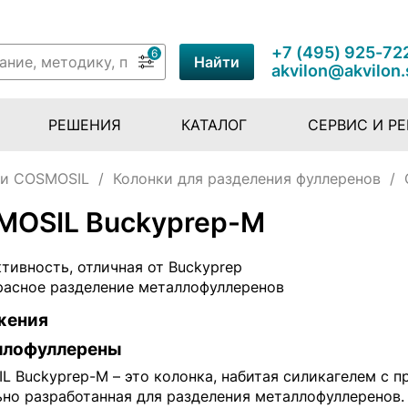
+7 (495) 925-72
6
Найти
akvilon@akvilon.
РЕШЕНИЯ
КАТАЛОГ
СЕРВИС И Р
ки COSMOSIL
/
Колонки для разделения фуллеренов
/
MOSIL Buckyprep-M
тивность, отличная от Buckyprep
асное разделение металлофуллеренов
жения
ллофуллерены
L Buckyprep-M – это колонка, набитая силикагелем с 
ьно разработанная для разделения металлофуллеренов.