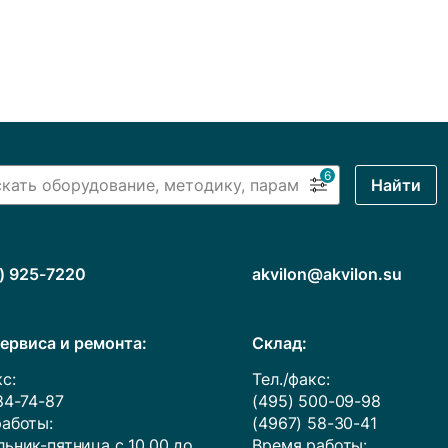
6
Найти
) 925-7220
akvilon@akvilon.su
ервиса и ремонта:
Cклад:
с:
Тел./факс:
84-74-87
(495) 500-09-98
аботы:
(4967) 58-30-41
ьник-пятница с 10.00 до
Время работы: