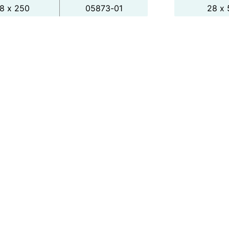
8 х 250
05873-01
28 х 