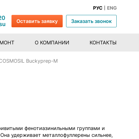
РУС
ENG
20
Оставить заявку
Заказать звонок
su
ЕМОНТ
О КОМПАНИИ
КОНТАКТЫ
COSMOSIL Buckyprep-M
привитыми фенотиазинильными группами и
 Она удерживает металлофуллерены сильнее,