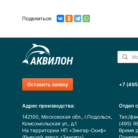
Поделиться:
Оставить заявку
+7 (495
Адрес производства:
Отдел с
142100, Московская обл., г.Подольск,
Тел./фак
Комсомольская ул., д.1
(495) 9
На территории НП «Зингер-Скиф»
Время р
(бывший завод «Зингер»)
Понедел