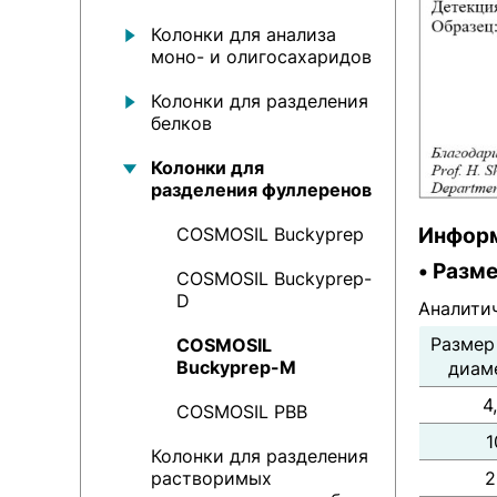
Колонки для анализа
моно- и олигосахаридов
Колонки для разделения
белков
Колонки для
разделения фуллеренов
Информ
COSMOSIL Buckyprep
• Разм
COSMOSIL Buckyprep-
D
Аналити
Размер
COSMOSIL
Buckyprep-M
диам
4
COSMOSIL PBB
1
Колонки для разделения
растворимых
2