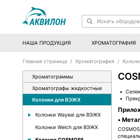
НАША ПРОДУКЦИЯ
ХРОМАТОГРАФИЯ
Главная страница
/
Хроматография
/
Колон
COS
Хроматограммы
Хроматографы жидкостные
Селек
Прекр
Колонки для ВЭЖХ
Прило
Колонки Wayeal для ВЭЖХ
• Мета
Колонки Welch для ВЭЖХ
COSMOSI
специал
Колонки COSMOSIL