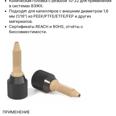
Коническая головка с резьбой 10-32 для применения
Бесфланцевые фитинги из PEEK со
в системах ВЭЖХ.
стопорным кольцом
Подходят для капилляров с внешним диаметром 1,6
мм (1/16”) из PEEK/PTFE/ETFE/FEP и других
Фланцевый ультра-мини-фитинг из PEEK
материалов.
Сертификаты REACH и ROHS, отчёты о
Бесфланцевый ультра-мини-фитинг из PEEK
биосовместимости.
со стопорным кольцом
Фитинги из PEEK большого диаметра
Бесфланцевые фитинги из PEEK с
предустановленным моментом затяжки
Бесфланцевые фитинги из PEEK со
стопорным кольцом и предустановленным
моментом затяжки
Цельнолитой фитинг из PEEK
Винты с феррулой из PEEK
Цельнолитой фитинг из PEEK с
ПРИМЕНЕНИЕ
предустановленным моментом затяжки