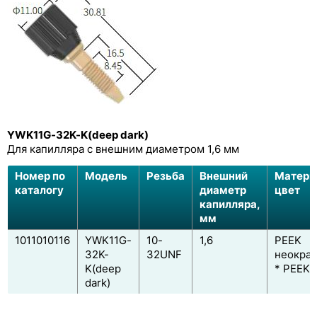
YWK11G-32K-K(deep dark)
Для капилляра с внешним диаметром 1,6 мм
Номер по
Модель
Резьба
Внешний
Матери
каталогу
диаметр
цвет
капилляра,
мм
1011010116
YWK11G-
10-
1,6
PEEK
32K-
32UNF
неокра
K(deep
* PEEK 
dark)