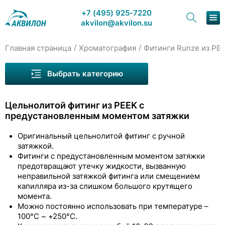
+7 (495) 925-7220
akvilon@akvilon.su
/
/
Главная страница
Хроматография
Фитинги Runze из PE
Наша продукция
Выбрать категорию
Хроматография
Цельнолитой фитинг из PEEK с
Решения
предустановленным моментом затяжки
Каталог
Оригинальный цельнолитой фитинг с ручной
затяжкой.
Сервис и ремонт
Фитинги с предустановленным моментом затяжки
Капилляры Runze
предотвращают утечку жидкости, вызванную
О компании
неправильной затяжкой фитинга или смещением
Фитинги Runze из PEEK
капилляра из-за слишком большого крутящего
Контакты
момента.
Фланцевые фитинги из PEEK
Можно постоянно использовать при температуре –
100°C ~ +250°C.
Бесфланцевые фитинги из PEEK