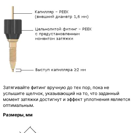
Цельнолитые фитинги из PEEK с
разноцветными колпачками
Заглушки из PEEK
Переходники Runze из PEEK с внутренней
резьбой
Фитинги Runze из PP, PTFE, PPS и других
полимерных материалов
Трубки для перистальтических насосов
Затягивайте фитинг вручную до тех пор, пока не
услышите щелчок, указывающий на то, что заданный
момент затяжки достигнут и эффект уплотнения является
оптимальным.
Размеры, мм