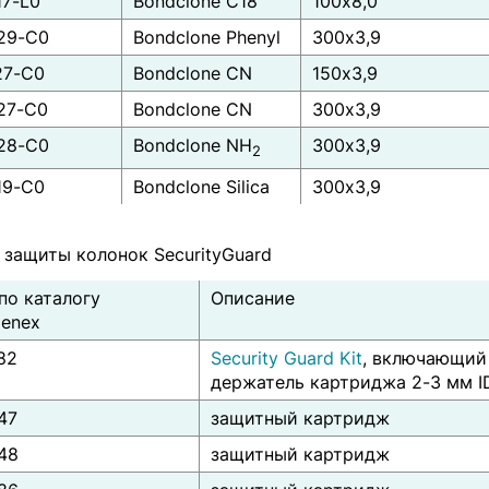
17-L0
Bondclone C18
100x8,0
29-C0
Bondclone Phenyl
300x3,9
27-C0
Bondclone CN
150x3,9
27-C0
Bondclone CN
300x3,9
28-C0
Bondclone NH
300x3,9
2
19-C0
Bondclone Silica
300x3,9
 защиты колонок SecurityGuard
по каталогу
Описание
enex
82
Security Guard Kit
, включающий
держатель картриджа 2-3 мм I
47
защитный картридж
48
защитный картридж