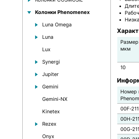
Длит
Колонки Рhenomenex
Рабоч
Низк
Luna Omega
Характ
Luna
Размер
мкм
Lux
Synergi
10
Jupiter
Информ
Gemini
Номер 
Phenom
Gemini-NX
00F-21
Kinetex
00H-21
Rezex
00G-21
Onyx