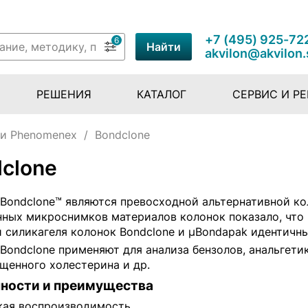
+7 (495) 925-72
6
Найти
akvilon@akvilon.
РЕШЕНИЯ
КАТАЛОГ
СЕРВИС И Р
и Рhenomenex
/
Bondсlone
сlone
 Bondсlone™ являются превосходной альтернативной ко
нных микроснимков материалов колонок показало, что
 силикагеля колонок Bondсlone и µBondapak идентичны
Bondclone применяют для анализа бензолов, анальгетик
щенного холестерина и др.
ности и преимущества
кая воспроизводимость