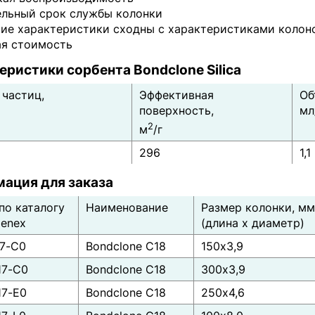
ельный срок службы колонки
ие характеристики сходны с характеристиками колон
ая стоимость
еристики сорбента Bondclone Silica
 частиц,
Эффективная
Об
поверхность,
мл
2
м
/г
296
1,1
ация для заказа
по каталогу
Наименование
Размер колонки, мм
enex
(длина х диаметр)
17-C0
Bondclone C18
150x3,9
17-C0
Bondclone C18
300x3,9
17-E0
Bondclone C18
250x4,6