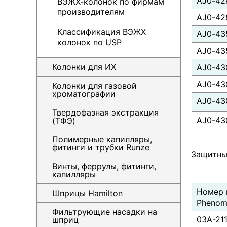
AJ0-42
ВЭЖХ-колонок по фирмам
производителям
AJ0-42
Классификация ВЭЖХ
AJ0-43
колонок по USP
AJ0-43
Колонки для ИХ
AJ0-43
AJ0-43
Колонки для газовой
хроматографии
AJ0-43
Твердофазная экстракция
AJ0-43
(ТФЭ)
Полимерные капилляры,
фитинги и трубки Runze
Защитны
Винты, феррулы, фитинги,
капилляры
Номер 
Шприцы Hamilton
Phenom
Фильтрующие насадки на
03A-21
шприц