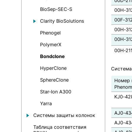
00D-21
BioSep-SEC-S
00H-31
00F-31
Clarity BioSolutions
00H-31
Phenogel
00H-31
PolymerX
00H-21
Bondсlone
HyperClone
Система
SphereClone
Номер 
Phenom
Star-Ion A300
KJ0-42
Yarra
AJ0-43
Системы защиты колонок
AJ0-43
Таблица соответствия