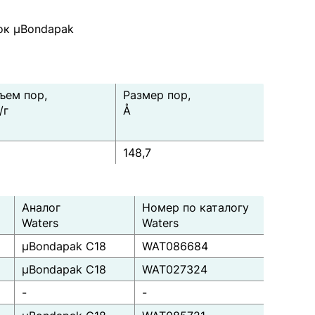
ок µBondapak
ъем пор,
Размер пор,
/г
Å
148,7
Аналог
Номер по каталогу
Waters
Waters
μBondapak C18
WAT086684
μBondapak C18
WAT027324
-
-