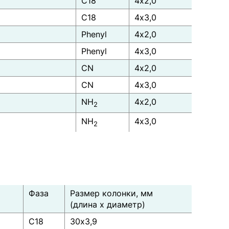
C18
4x2,0
C18
4x3,0
Phenyl
4x2,0
Phenyl
4x3,0
CN
4x2,0
CN
4x3,0
NH
4x2,0
2
NH
4x3,0
2
Фаза
Размер колонки, мм
(длина х диаметр)
C18
30x3,9