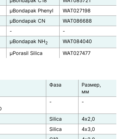
μBondapak C18
WAT085721
μBondapak Phenyl
WAT027198
μBondapak CN
WAT086688
-
-
μBondapak NH
WAT084040
2
μPorasil Silica
WAT027477
Фаза
Размер,
мм
-
-
D
Silica
4x2,0
Silica
4x3,0