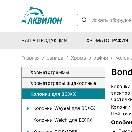
НАША ПРОДУКЦИЯ
ХРОМАТОГРАФИЯ
Главная страница
/
Хроматография
/
Колонк
Bond
Хроматограммы
Хроматографы жидкостные
Колонки
электро
Колонки для ВЭЖХ
частички
Колонки 
Колонки Wayeal для ВЭЖХ
ПВХ, очи
Колонки Welch для ВЭЖХ
Особен
Высо
Колонки COSMOSIL