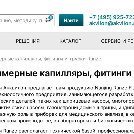
+7 (495) 925-72
6
Найти
akvilon@akvilon.
РЕШЕНИЯ
КАТАЛОГ
СЕРВИС И Р
рные капилляры, фитинги и трубки Runze
мерные капилляры, фитинги 
 Анквилон предлагает вам продукцию Nanjing Runze Flui
ехнологичного предприятия, занимающегося разработ
еских деталей, таких как шприцевые насосы, многопо
льтические насосы, газонепроницаемые шприцы, инди
важную роль в приборах для медицинского анализа, в 
енном производстве, в лабораторных и биологических
я Runze располагает технической базой, профессионал