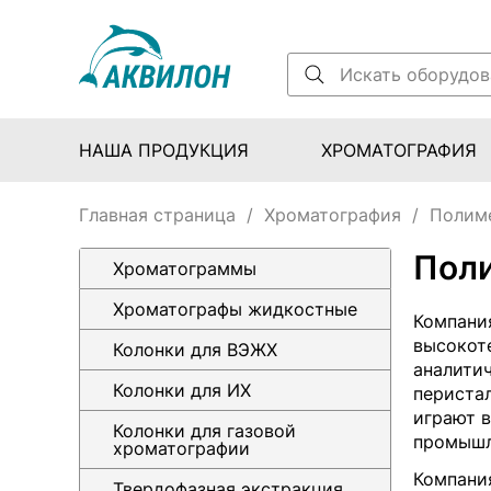
НАША ПРОДУКЦИЯ
ХРОМАТОГРАФИЯ
Главная страница
/
Хроматография
/
Полиме
Поли
Хроматограммы
Хроматографы жидкостные
Компания
высокот
Колонки для ВЭЖХ
аналитич
Колонки для ИХ
периста
играют 
Колонки для газовой
промышл
хроматографии
Компани
Твердофазная экстракция