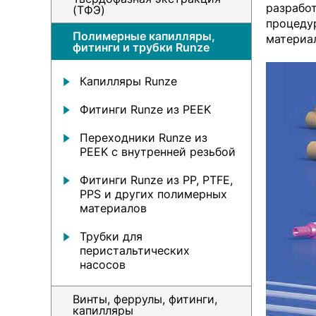
разрабо
(ТФЭ)
процеду
Полимерные капилляры,
материа
фитинги и трубки Runze
Капилляры Runze
Фитинги Runze из PEEK
Переходники Runze из
PEEK с внутренней резьбой
Фитинги Runze из PP, PTFE,
PPS и других полимерных
материалов
Трубки для
перистальтических
насосов
Винты, феррулы, фитинги,
капилляры