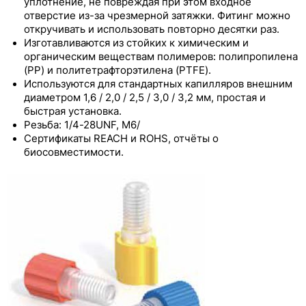
уплотнение, не повреждая при этом входное
полимерных материалов
отверстие из-за чрезмерной затяжки. Фитинг можно
откручивать и использовать повторно десятки раз.
Фланцевые фитинги из полипропилена
Изготавливаются из стойких к химическим и
органическим веществам полимеров: полипропилена
Фланцевые фитинги из PPS и PP с прижимной
(PP) и политетрафторэтилена (PTFE).
шайбой
Используются для стандартных капилляров внешним
диаметром 1,6 / 2,0 / 2,5 / 3,0 / 3,2 мм, простая и
Фланцевые фитинги из полипропилена с
быстрая установка.
прижимной шайбой и силиконовой трубкой
Резьба: 1/4-28UNF, M6/
Сертификаты REACH и ROHS, отчёты о
Бесфланцевые фитинги из неокрашенных
биосовместимости.
полимеров
Бесфланцевые фитинги из окрашенного
полипропилена
Бесфланцевые фитинги из PP и PTFE с
предустановленным моментом затяжки
Бесфланцевые фитинги из PP и PTFE с
защитой от раскручивания
Бесфланцевые фитинги из PPS со стопорным
кольцом