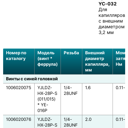
YC-032
Для
капилляров
с внешним
диаметром
3,2 мм
Номер по
Модель
Резьба
Внешний
Моме
каталогу
(винт *
диаметр
затя
феррула)
капилляра,
Нм
мм
Винты с синей головкой
1006020075
YJLDZ-
1/4-
1.6
0.11-0
HX-28P-S
28UNF
(011/015)
* YE-
016P
1006020076
YJLDZ-
1/4-
2.0
0.11-0
HX-28P-S
28UNF