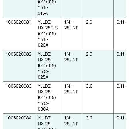
(011/015)
* YE-
016A
1006020081
YJLDZ-
1/4-
2.0
0.11-0
HX-28E-S
28UNF
(011/015)
* YE-
020A
1006020082
YJLDZ-
1/4-
2.5
0.11-0
HX-28!
28UNF
(011/015)
* YC-
025A
1006020083
YJLDZ-
1/4-
3.0
0.11-0
HX-28!
28UNF
(011/015)
* YC-
030A
1006020084
YJLDZ-
1/4-
3.2
0.11-0
HX-28!
28UNF