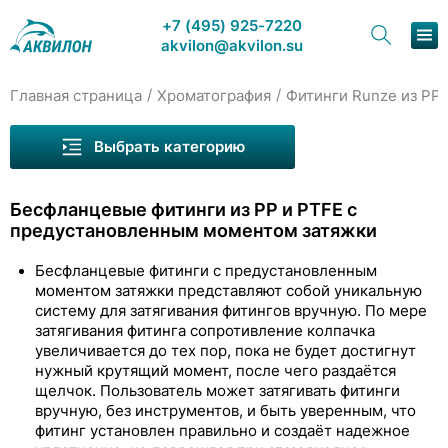
+7 (495) 925-7220
akvilon@akvilon.su
/
/
Главная страница
Хроматография
Фитинги Runze из PP,
Наша продукция
Выбрать категорию
Хроматография
Бесфланцевые фитинги из PP и PTFE с
Решения
предустановленным моментом затяжки
Каталог
Бесфланцевые фитинги с предустановленным
моментом затяжки представляют собой уникальную
Сервис и ремонт
систему для затягивания фитингов вручную. По мере
Капилляры Runze
затягивания фитинга сопротивление колпачка
О компании
увеличивается до тех пор, пока не будет достигнут
Фитинги Runze из PEEK
нужный крутящий момент, после чего раздаётся
Переходники Runze из PEEK с внутренней
Контакты
щелчок. Пользователь может затягивать фитинги
резьбой
вручную, без инструментов, и быть уверенным, что
фитинг установлен правильно и создаёт надежное
Фитинги Runze из PP, PTFE, PPS и других