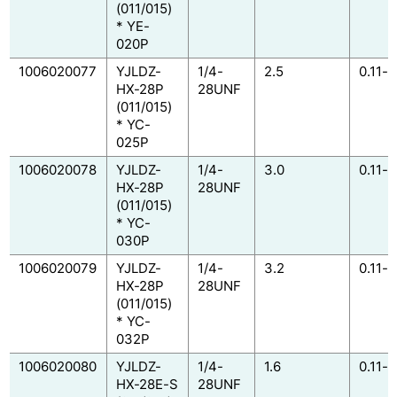
(011/015)
* YE-
020P
1006020077
YJLDZ-
1/4-
2.5
0.11-0
HX-28P
28UNF
(011/015)
* YC-
025P
1006020078
YJLDZ-
1/4-
3.0
0.11-0
HX-28P
28UNF
(011/015)
* YC-
030P
1006020079
YJLDZ-
1/4-
3.2
0.11-0
HX-28P
28UNF
(011/015)
* YC-
032P
1006020080
YJLDZ-
1/4-
1.6
0.11-0
HX-28E-S
28UNF