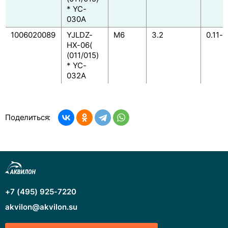
* YC-
030A
1006020089
YJLDZ-
M6
3.2
0.11-0
HX-06(
(011/015)
* YC-
032A
Поделиться:
+7 (495) 925-7220
akvilon@akvilon.su