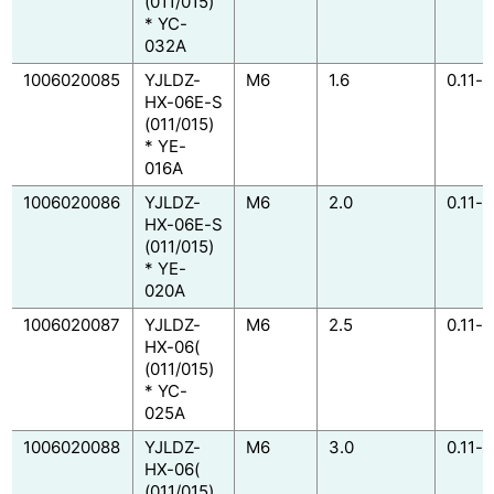
(011/015)
* YC-
032A
1006020085
YJLDZ-
M6
1.6
0.11-0
HX-06E-S
(011/015)
* YE-
016A
1006020086
YJLDZ-
M6
2.0
0.11-0
HX-06E-S
(011/015)
* YE-
020A
1006020087
YJLDZ-
M6
2.5
0.11-0
HX-06(
(011/015)
* YC-
025A
1006020088
YJLDZ-
M6
3.0
0.11-0
HX-06(
(011/015)