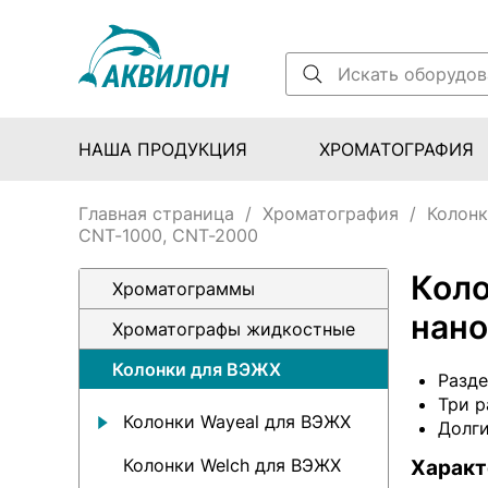
НАША ПРОДУКЦИЯ
ХРОМАТОГРАФИЯ
Главная страница
/
Хроматография
/
Колон
CNT-1000, CNT-2000
Коло
Хроматограммы
нано
Хроматографы жидкостные
Колонки для ВЭЖХ
Разде
Три р
Колонки Wayeal для ВЭЖХ
Долг
Колонки Welch для ВЭЖХ
Характ