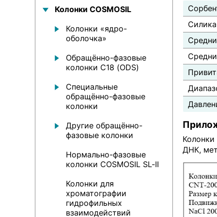
Сорбен
Колонки COSMOSIL
Силика
Колонки «ядро-
оболочка»
Средни
Средни
Обращённо-фазовые
колонки С18 (ODS)
Привит
Специальные
Диапаз
обращённо-фазовые
Давлен
колонки
Прило
Другие обращённо-
фазовые колонки
Колонки
ДНК, ме
Нормально-фазовые
колонки COSMOSIL SL-II
Колонки для
хроматографии
гидрофильных
взаимодействий