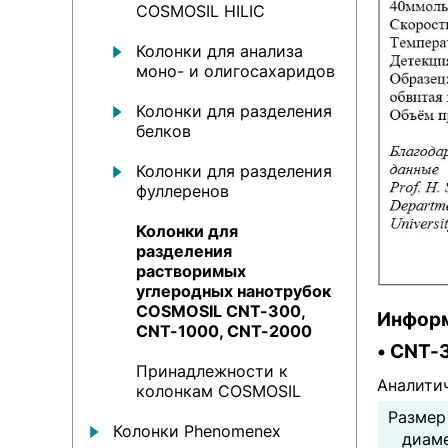
COSMOSIL HILIC
Колонки для анализа
моно- и олигосахаридов
Колонки для разделения
белков
Колонки для разделения
фуллеренов
Колонки для
разделения
растворимых
углеродных нанотрубок
COSMOSIL CNT-300,
Информ
CNT-1000, CNT-2000
• CNT-
Принадлежности к
Аналити
колонкам COSMOSIL
Размер
Колонки Рhenomenex
диаме