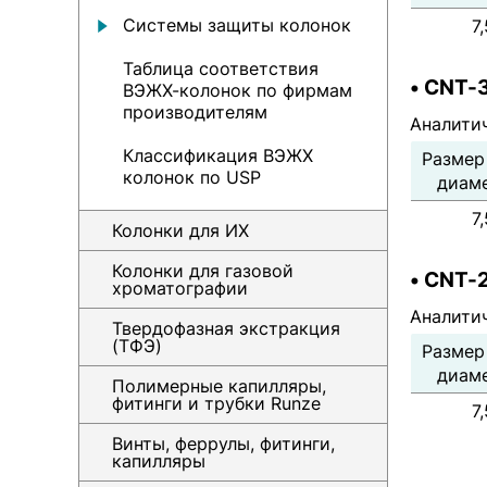
Системы защиты колонок
7
Таблица соответствия
• CNT-
ВЭЖХ-колонок по фирмам
производителям
Аналити
Классификация ВЭЖХ
Размер
колонок по USP
диаме
7
Колонки для ИХ
Колонки для газовой
• CNT-
хроматографии
Аналити
Твердофазная экстракция
(ТФЭ)
Размер
диаме
Полимерные капилляры,
фитинги и трубки Runze
7
Винты, феррулы, фитинги,
капилляры