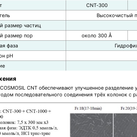
т
CNT-300
гель
Высокочистый п
й размер частиц
й размер пор
около 300 Å
ая фаза
Гидрофил
он рН
ие
жения
 COSMOSIL CNT обеспечивают улучшенное разделение у
тодом последовательного соединения трёх колонок с р