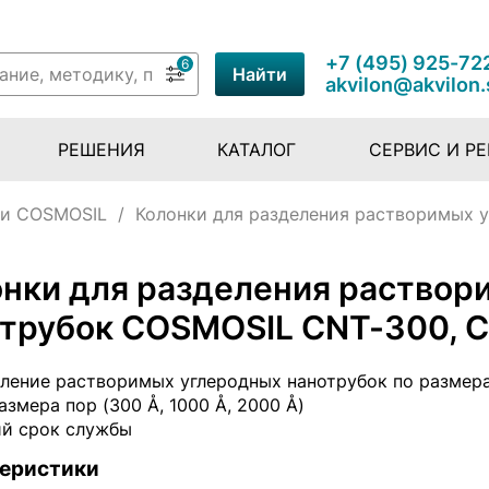
+7 (495) 925-72
6
Найти
akvilon@akvilon.
РЕШЕНИЯ
КАТАЛОГ
СЕРВИС И Р
ки COSMOSIL
/
Колонки для разделения растворимых 
нки для разделения раствор
трубок COSMOSIL CNT-300, 
ление растворимых углеродных нанотрубок по размер
азмера пор (300 Å, 1000 Å, 2000 Å)
ий срок службы
еристики