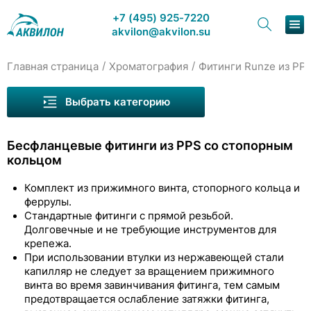
+7 (495) 925-7220
akvilon@akvilon.su
/
/
Главная страница
Хроматография
Фитинги Runze из PP,
Наша продукция
Выбрать категорию
Хроматография
Бесфланцевые фитинги из PPS со стопорным
Решения
кольцом
Каталог
Комплект из прижимного винта, стопорного кольца и
феррулы.
Сервис и ремонт
Стандартные фитинги с прямой резьбой.
Капилляры Runze
Долговечные и не требующие инструментов для
О компании
крепежа.
Фитинги Runze из PEEK
При использовании втулки из нержавеющей стали
Переходники Runze из PEEK с внутренней
Контакты
капилляр не следует за вращением прижимного
резьбой
винта во время завинчивания фитинга, тем самым
предотвращается ослабление затяжки фитинга,
Фитинги Runze из PP, PTFE, PPS и других