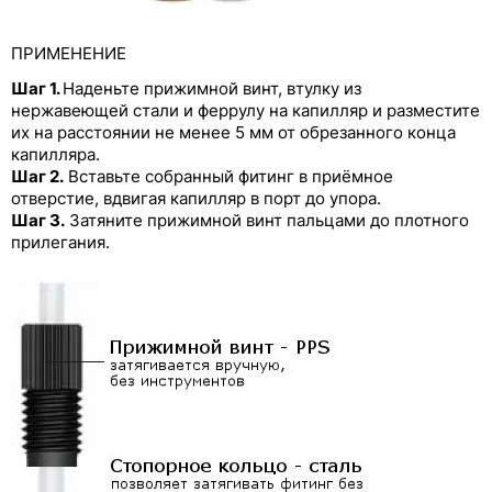
Заглушки из РР и PTFE
ПРИМЕНЕНИЕ
Трубки для перистальтических насосов
Шаг 1.
Наденьте прижимной винт, втулку из
нержавеющей стали и феррулу на капилляр и разместите
их на расстоянии не менее 5 мм от обрезанного конца
капилляра.
Шаг 2.
Вставьте собранный фитинг в приёмное
отверстие, вдвигая капилляр в порт до упора.
Шаг 3.
Затяните прижимной винт пальцами до плотного
прилегания.