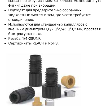
вызванное скручиванием капилляра, можно затянуть
полимерных материалов
фитинг даже при вибрации.
Подходят для предварительно собранных
Фланцевые фитинги из полипропилена
жидкостных систем и там, где часто требуется
отсоединение.
Фланцевые фитинги из PPS и PP с прижимной
Используются для стандартных капилляров c
шайбой
внешним диаметром 1,6/2,0/2,5/3,0/3,2 мм, простая и
быстрая установка.
Фланцевые фитинги из полипропилена с
Резьба: 1/4-28UNF.
прижимной шайбой и силиконовой трубкой
Сертификаты REACH и RoHS.
Бесфланцевые фитинги из неокрашенных
полимеров
Бесфланцевые фитинги из окрашенного
полипропилена
Бесфланцевые фитинги из PP и PTFE с
предустановленным моментом затяжки
Бесфланцевые фитинги из PP и PTFE с
защитой от раскручивания
Бесфланцевые фитинги из PPS со
стопорным кольцом