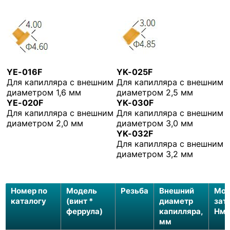
YE-016F
YK-025F
Для капилляра с внешним
Для капилляра с внешним
диаметром 1,6 мм
диаметром 2,5 мм
YE-020F
YK-030F
Для капилляра с внешним
Для капилляра с внешним
диаметром 2,0 мм
диаметром 3,0 мм
YK-032F
Для капилляра с внешним
диаметром 3,2 мм
Номер по
Модель
Резьба
Внешний
Мом
каталогу
(винт *
диаметр
зат
феррула)
капилляра,
Нм
мм