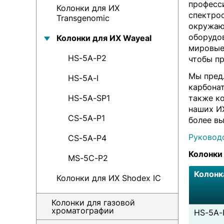
професс
Колонки для ИХ
спектро
Transgenomic
окружаю
оборудо
Колонки для ИХ Wayeal
мировые
HS-5A-P2
чтобы п
Мы пред
HS-5A-I
карбона
HS-5A-SP1
также ко
наших И
CS-5A-P1
более в
Руковод
CS-5A-P4
Колонки 
MS-5C-P2
Колонк
Колонки для ИХ Shodex IC
Колонки для газовой
хроматографии
HS-5A-