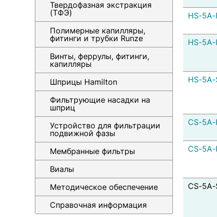
Твердофазная экстракция
(ТФЭ)
HS-5A-
Полимерные капилляры,
фитинги и трубки Runze
HS-5A-
Винты, феррулы, фитинги,
капилляры
HS-5A-
Шприцы Hamilton
Фильтрующие насадки на
шприц
CS-5A-
Устройство для фильтрации
подвижной фазы
CS-5A-
Мембранные фильтры
Виалы
CS-5A-
Методическое обеспечение
Справочная информация