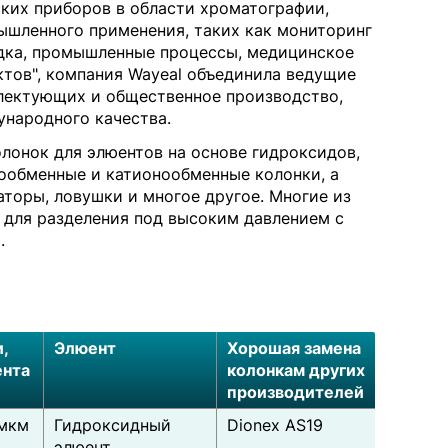
ких приборов в области хроматографии,
ышленного применения, таких как мониторинг
дка, промышленные процессы, медицинское
тов", компания Wayeal объединила ведущие
лектующих и общественное производство,
ународного качества.
лонок для элюентов на основе гидроксидов,
ообменные и катионообменные колонки, а
аторы, ловушки и многое другое. Многие из
 для разделения под высоким давлением с
.
,
Элюент
Хорошая замена
ента
колонкам других
производителей
 мкм
Гидроксидный
Dionex AS19
элюент