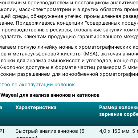
иональным производителем и поставщиком аналитичес
скопии, масс-спектрометрии и в других областях пром
щей среды, обнаружение утечек, промышленная разве
вание. Придерживаясь концепции "совершенных продук
 производственные ресурсы, глобальные закупки комп
редлагать клиентам продукцию гарантированного межд
лагаем полную линейку ионных хроматографических ко
тов и метансульфоновой кислоты (MSA), включая анион
лонки для анализа аминокислот и углеводов, концентр
Х-колонок доступны в формате частиц размером 5 мкм
ысоким разрешением для ионообменной хроматографии
ство по эксплуатации колонок
Wayeal для анализа анионов и катионов
а
Характеристика
Размер колонки
зернение сорб
P1
Быстрый анализ анионов (6
4,0 x 150 мм, 5
анионов)