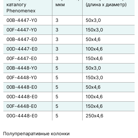
каталогу
мкм
(длина х диаметр)
Bondсlone
Phenomenex
00B-4447-Y0
3
50х3,0
HyperClone
00F-4447-Y0
3
150х3,0
SphereClone
00B-4447-E0
3
50х4,6
Star-Ion A300
00D-4447-E0
3
100x4,6
Yarra
00F-4447-E0
3
150x4,6
00B-4448-Y0
5
50х3,0
Системы защиты колонок
00F-4448-Y0
5
150х3,0
Таблица соответствия ВЭЖХ-колонок по фирмам
00B-4448-E0
производителям
5
50х4,6
00D-4448-E0
5
100х4,6
Классификация ВЭЖХ колонок по USP
00F-4448-E0
5
150х4,6
00G-4448-E0
5
250х4,6
Полупрепаративные колонки