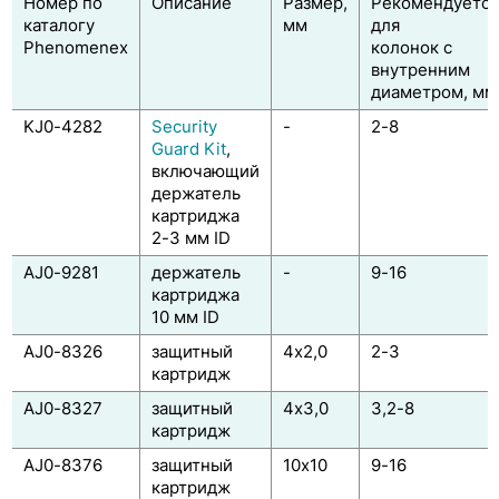
Номер по
Описание
Размер,
Рекомендуется
каталогу
мм
для
Phenomenex
колонок с
внутренним
диаметром, мм
KJ0-4282
Security
-
2-8
Guard Kit
,
включающий
держатель
картриджа
2-3 мм ID
AJ0-9281
держатель
-
9-16
картриджа
10 мм ID
AJ0-8326
защитный
4x2,0
2-3
картридж
AJ0-8327
защитный
4x3,0
3,2-8
картридж
AJ0-8376
защитный
10x10
9-16
картридж