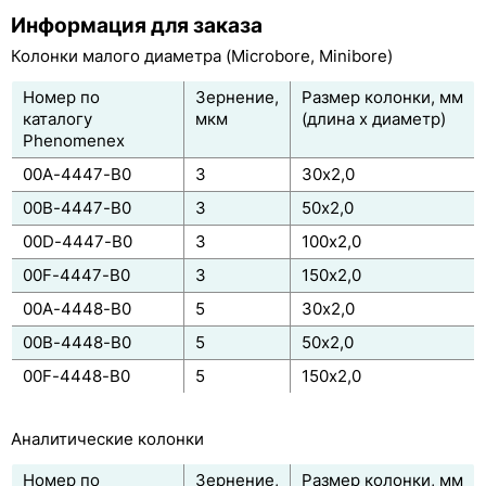
Информация для заказа
Synergi
Колонки малого диаметра (Microbore, Minibore)
Jupiter
Номер по
Зернение,
Размер колонки, мм
каталогу
мкм
(длина х диаметр)
Gemini
Phenomenex
Gemini-NX
00A-4447-B0
3
30x2,0
00B-4447-B0
3
50x2,0
Kinetex
00D-4447-B0
3
100x2,0
Rezex
00F-4447-B0
3
150x2,0
Onyx
00A-4448-B0
5
30x2,0
BioSep-SEC-S
00B-4448-B0
5
50x2,0
00F-4448-B0
5
150x2,0
Clarity BioSolutions
Phenogel
Аналитические колонки
PolymerX
Номер по
Зернение,
Размер колонки, мм