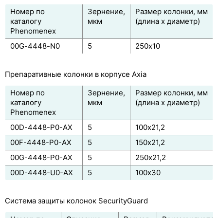
Номер по
Зернение,
Размер колонки, мм
каталогу
мкм
(длина х диаметр)
Phenomenex
00G-4448-N0
5
250х10
Препаративные колонки в корпусе Axia
Номер по
Зернение,
Размер колонки, мм
каталогу
мкм
(длина х диаметр)
Phenomenex
00D-4448-P0-AX
5
100x21,2
00F-4448-P0-AX
5
150x21,2
00G-4448-P0-AX
5
250х21,2
00D-4448-U0-AX
5
100х30
Система защиты колонок SecurityGuard