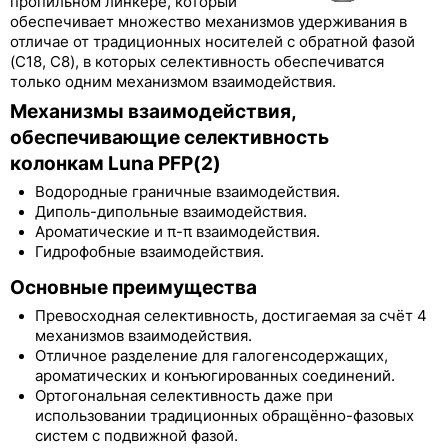
Luna C5
пропильном линкере, который
обеспечивает множество механизмов удерживания в
Luna С8
отличае от традиционных носителей с обратной фазой
(С18, С8), в которых селективность обеспечиватся
Luna C8(2)
только одним механизмом взаимодействия.
Механизмы взаимодействия,
Luna C18
обеспечивающие селективность
колонкам Luna PFP(2)
Luna C18(2)
Водородные граничные взаимодействия.
Luna Phenyl-Hexyl
Диполь-дипольные взаимодействия.
Ароматические и π-π взаимодействия.
Luna CN
Гидрофобные взаимодействия.
Luna NH2
Основные преимущества
Превосходная селективность, достигаемая за счёт 4
Luna SCX
механизмов взаимодействия.
Отличное разделение для галогенсодержащих,
Luna HILIC
ароматических и конъюгированных соединений.
Ортогональная селективность даже при
Luna PFP(2)
использовании традиционных обращённо-фазовых
систем с подвижной фазой.
Lux