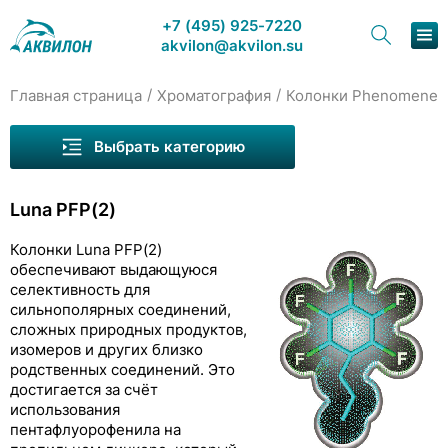
+7 (495) 925-7220
akvilon@akvilon.su
/
/
Главная страница
Хроматография
Колонки Рhenomenex
Наша продукция
Выбрать категорию
Хроматография
Колонки Wayeal для ВЭЖХ
Luna PFP(2)
Решения
Колонки Welch для ВЭЖХ
Колонки Luna PFP(2)
Колонки COSMOSIL
Каталог
обеспечивают выдающуюся
селективность для
Колонки Рhenomenex
Сервис и ремонт
сильнополярных соединений,
сложных природных продуктов,
Luna Omega
О компании
изомеров и других близко
родственных соединений. Это
Luna
достигается за счёт
Контакты
Luna Silica(2)
использования
пентафлуорофенила на