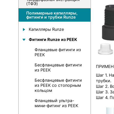
(ТФЭ)
Полимерные капилляры,
фитинги и трубки Runze
Капилляры Runze
Фитинги Runze из PEEK
Фланцевые фитинги из
PEEK
Бесфланцевые фитинги
ПРИМЕН
из PEEK
Шаг 1. Н
Бесфланцевые фитинги
трубки.
из PEEK со стопорным
Шаг 2. В
кольцом
Шаг 3. З
Шаг 4. П
Фланцевый ультра-
мини-фитинг из PEEK