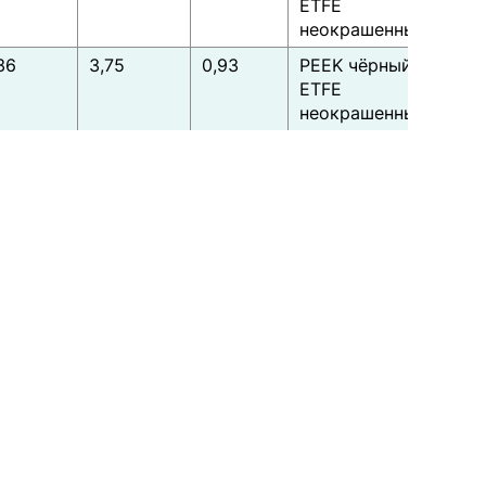
ETFE
неокрашенный
36
3,75
0,93
PEEK чёрный *
ETFE
неокрашенный