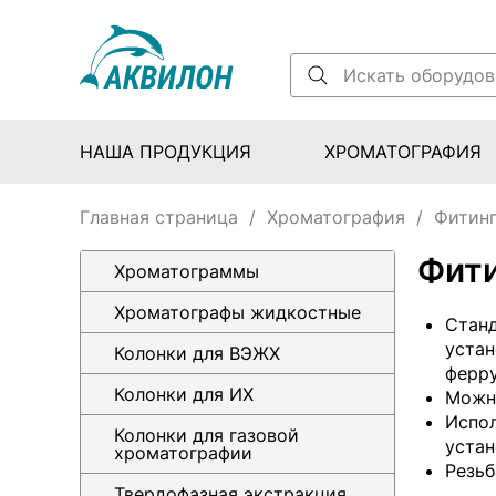
НАША ПРОДУКЦИЯ
ХРОМАТОГРАФИЯ
Главная страница
/
Хроматография
/
Фитинг
Фити
Хроматограммы
Хроматографы жидкостные
Станд
устан
Колонки для ВЭЖХ
ферру
Колонки для ИХ
Можно
Испол
Колонки для газовой
устан
хроматографии
Резьб
Твердофазная экстракция