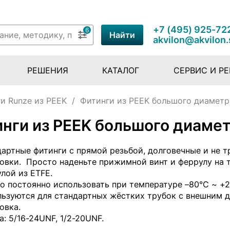
+7 (495) 925-72
6
Найти
akvilon@akvilon.
РЕШЕНИЯ
КАТАЛОГ
СЕРВИС И Р
и Runze из PEEK
/
Фитинги из PEEK большого диаметр
нги из PEEK большого диаме
артные фитинги с прямой резьбой, долговечные и не 
овки. Просто наденьте прижимной винт и феррулу на т
лой из ETFE.
 постоянно использовать при температуре –80°C ~ +2
ьзуются для стандартных жёстких трубок с внешним ди
овка.
а: 5/16-24UNF, 1/2-20UNF.