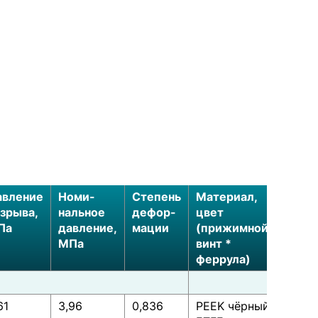
авление
Номи-
Степень
Материал,
зрыва,
нальное
дефор-
цвет
Па
давление,
мации
(прижимной
МПа
винт *
феррула)
61
3,96
0,836
PEEK чёрный *