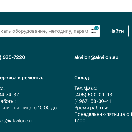
6
Найти
) 925-7220
akvilon@akvilon.su
ервиса и ремонта:
Cклад:
с:
Тел./факс:
84-74-87
(495) 500-09-98
аботы:
(4967) 58-30-41
ьник-пятница с 10.00 до
Время работы:
Понедельник-пятница с 1
sos@akvilon.su
17.00