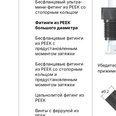
Бесфланцевый ультра-
мини-фитинг из PEEK со
стопорным кольцом
Фитинги из PEEK
большого диаметра
Бесфланцевые фитинги
из PEEK с
предустановленным
моментом затяжки
Бесфланцевые фитинги
Убедитес
из PEEK со стопорным
прижимн
кольцом и
предустановленным
моментом затяжки
Цельнолитой фитинг из
PEEK
Винты с феррулой из
PEEK