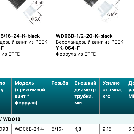
/16-24-K-black
WD06B-1/2-20-K-black
цевый винт из PEEK
Бесфланцевый винт из PEEK
-F
YK-064-F
 из ETFE
Феррула из ETFE
по
Модель
Резьба
Внешний
Усилие
Д
гу
(прижимной
диаметр
отрыва,
ра
винт *
трубки,
кгс
М
феррула)
мм
/ WD01B
0093
WD06B-24K-
5/16-
4,8
9,15
5,