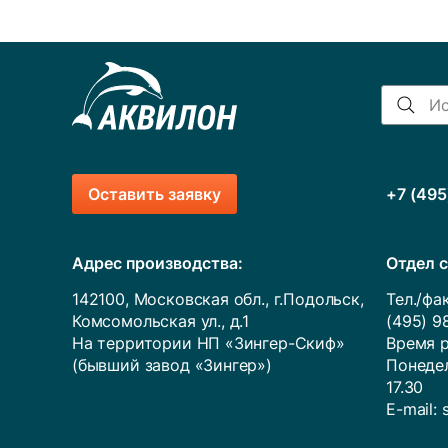
Оставить заявку
+7 (495
Адрес производства:
Отдел с
142100, Московская обл., г.Подольск,
Тел./фак
Комсомольская ул., д.1
(495) 9
На территории НП «Зингер-Скиф»
Время р
(бывший завод «Зингер»)
Понедел
17.30
E-mail: