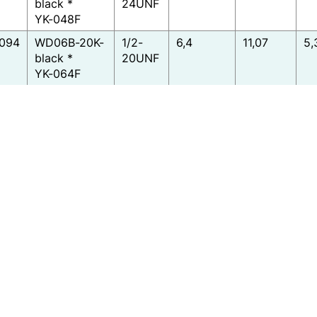
black *
24UNF
YK-048F
0094
WD06B-20K-
1/2-
6,4
11,07
5,
black *
20UNF
YK-064F