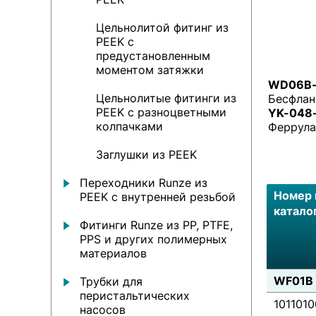
Цельнолитой фитинг из
PEEK с
предустановленным
моментом затяжки
WD06B-5
Цельнолитые фитинги из
Бесфлан
PEEK с разноцветными
YK-048
колпачками
Феррула
Заглушки из PEEK
Переходники Runze из
Номер 
PEEK с внутренней резьбой
катало
Фитинги Runze из PP, PTFE,
PPS и других полимерных
материалов
WF01B 
Трубки для
перистальтических
101101
насосов