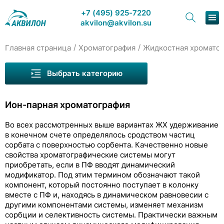
+7 (495) 925-7220
akvilon@akvilon.su
/
/
Главная страница
Хроматография
Жидкостная хромато
Наша продукция
Выбрать категорию
Хроматография
Ион-парная хроматография
Решения
Во всех рассмотренных выше вариантах ЖХ удерживание
Каталог
в конечном счете определялось сродством частиц
сорбата с поверхностью сорбента. Качественно новые
Сервис и ремонт
свойства хроматографические системы могут
приобретать, если в ПФ вводят динамический
О компании
модификатор. Под этим термином обозначают такой
компонент, который постоянно поступает в колонку
вместе с ПФ и, находясь в динамическом равновесии с
Контакты
другими компонентами системы, изменяет механизм
сорбции и селективность системы. Практически важным