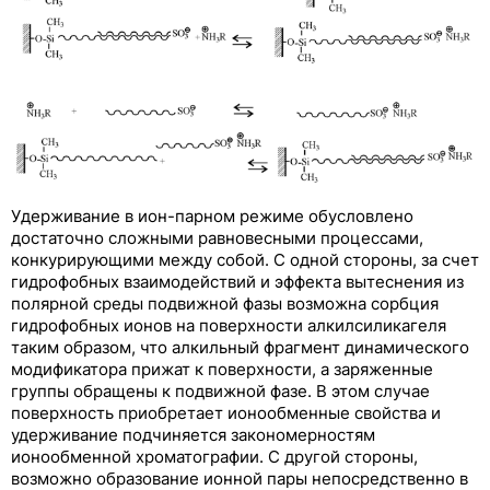
Ион-парная хроматография
Лигандообменная хроматография
Афинная хроматография
Эксклюзионная хроматография
Ионоэксклюзионная хроматография
Удерживание в ион-парном режиме обусловлено
Хроматограф жидкостный
достаточно сложными равновесными процессами,
конкурирующими между собой. С одной стороны, за счет
Хроматографическая колонка
гидрофобных взаимодействий и эффекта вытеснения из
полярной среды подвижной фазы возможна сорбция
Свойства некоторых химических веществ и
гидрофобных ионов на поверхности алкилсиликагеля
соединений
таким образом, что алкильный фрагмент динамического
модификатора прижат к поверхности, а заряженные
группы обращены к подвижной фазе. В этом случае
поверхность приобретает ионообменные свойства и
удерживание подчиняется закономерностям
ионообменной хроматографии. С другой стороны,
возможно образование ионной пары непосредственно в