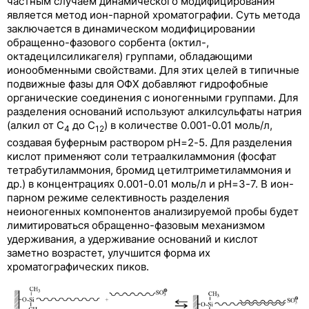
частным случаем динамического модифицирования
является метод ион-парной хроматографии. Суть метода
заключается в динамическом модифицировании
обращенно-фазового сорбента (октил-,
октадецилсиликагеля) группами, обладающими
ионообменными свойствами. Для этих целей в типичные
подвижные фазы для ОФХ добавляют гидрофобные
органические соединения с ионогенными группами. Для
Хроматографические параметры
разделения оснований используют алкилсульфаты натрия
(алкил от С
до С
) в количестве 0.001-0.01 моль/л,
Жидкостная хроматография
4
12
создавая буферным раствором рН=2-5. Для разделения
Жидкостная адсорбционная хроматография
кислот применяют соли тетраалкиламмония (фосфат
тетрабутиламмония, бромид цетилтриметиламмония и
Нормально-фазовая распределительная
др.) в концентрациях 0.001-0.01 моль/л и рН=3-7. В ион-
хроматография
парном режиме селективность разделения
неионогенных компонентов анализируемой пробы будет
Обращенно-фазовая распределительная
лимитироваться обращенно-фазовым механизмом
хроматография
удерживания, а удерживание оснований и кислот
заметно возрастет, улучшится форма их
Ионообменная хроматография
хроматографических пиков.
Ионная хроматография