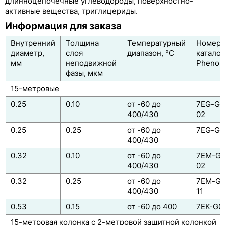
длинноцепочечные углеводороды, поверхностно-
активные вещества, триглицериды.
ZB-FFAP
Информация для заказа
Таблица соответствия ГХ-колонок по фирмам
производителям
Внутренний
Толщина
Температурный
Номер 
диаметр,
слоя
диапазон, °C
каталог
Классификация ГХ-колонок по USP
мм
неподвижной
Phenom
фазы, мкм
15-метровые
0.25
0.10
от -60 до
7EG-G0
400/430
02
0.25
0.25
от -60 до
7EG-G0
400/430
0.32
0.10
от -60 до
7EM-G0
400/430
02
0.32
0.25
от -60 до
7EM-G0
400/430
11
0.53
0.15
от -60 до 400
7EK-G0
15-метровая колонка с 2-метровой защитной колонкой