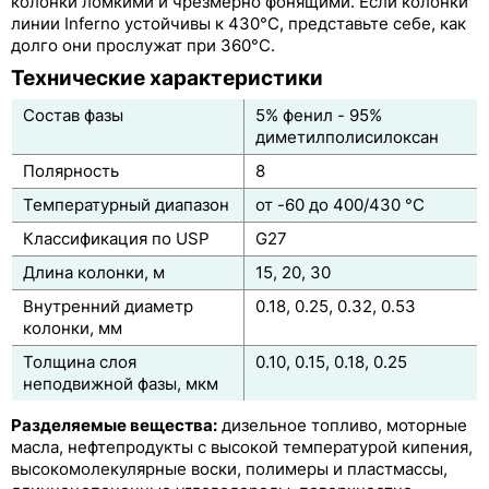
колонки ломкими и чрезмерно фонящими. Если колонки
линии Inferno устойчивы к 430°C, представьте себе, как
ZB-5MSi
долго они прослужат при 360°C.
Технические характеристики
ZB-5ms
Состав фазы
5% фенил - 95%
ZB-5HT Inferno
диметилполисилоксан
ZB-35
Полярность
8
Температурный диапазон
от -60 до 400/430 °C
ZB-35HT Inferno
Классификация по USP
G27
ZB-50
Длина колонки, м
15, 20, 30
ZB-624
Внутренний диаметр
0.18, 0.25, 0.32, 0.53
колонки, мм
ZB-1701
Толщина слоя
0.10, 0.15, 0.18, 0.25
неподвижной фазы, мкм
ZB-1701P
Разделяемые вещества:
дизельное топливо, моторные
ZB-WAX
масла, нефтепродукты с высокой температурой кипения,
высокомолекулярные воски, полимеры и пластмассы,
ZB-WAXplus