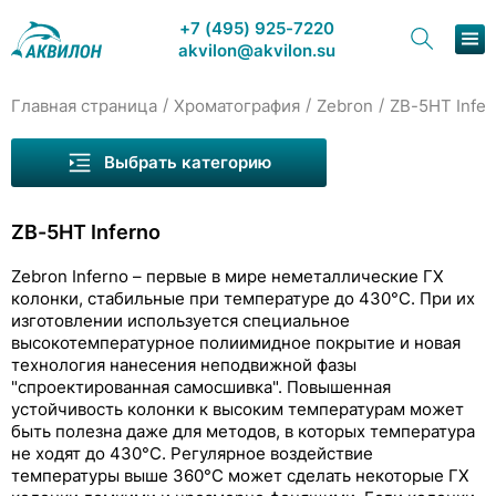
+7 (495) 925-7220
akvilon@akvilon.su
/
/
/
Главная страница
Хроматография
Zebron
ZB-5HT Infer
Наша продукция
Выбрать категорию
Хроматография
ZB-5HT Inferno
Решения
Колонки для ГХ Welch
Zebron Inferno – первые в мире неметаллические ГХ
Каталог
колонки, стабильные при температуре до 430°C. При их
Zebron
изготовлении используется специальное
Сервис и ремонт
высокотемпературное полиимидное покрытие и новая
ZB-1
технология нанесения неподвижной фазы
О компании
"спроектированная самосшивка". Повышенная
ZB-1ms
устойчивость колонки к высоким температурам может
быть полезна даже для методов, в которых температура
Контакты
ZB-1HT Inferno
не ходят до 430°C. Регулярное воздействие
температуры выше 360°C может сделать некоторые ГХ
ZB-5