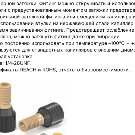
ерной затяжки. Фитинг можно откручивать и использов
ги с предустановленным моментом затяжки предотвр
вильной затяжкой фитинга или смещением капилляра 
спользовании втулки из нержавеющей стали капилляр
емя завинчивания фитинга. Предотвращает ослабление
ляра, можно затянуть фитинг даже при вибрации.
 постоянно использовать при температуре –100°C ~ +
ьзуются для стандартных капилляров с внешним диаметром
ая установка.
а: 1/4-28UNF.
фикаты REACH и ROHS, отчёты о биосовместимости.