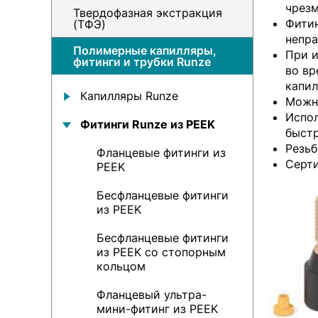
чрезм
Твердофазная экстракция
Фитин
(ТФЭ)
непра
Полимерные капилляры,
При и
фитинги и трубки Runze
во вр
капил
Капилляры Runze
Можно
Испол
Фитинги Runze из PEEK
быстр
Резьб
Фланцевые фитинги из
Серти
PEEK
Бесфланцевые фитинги
из PEEK
Бесфланцевые фитинги
из PEEK со стопорным
кольцом
Фланцевый ультра-
мини-фитинг из PEEK