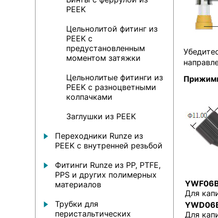
PEEK
Цельнолитой фитинг из
PEEK с
предустановленным
Убедите
моментом затяжки
направле
Цельнолитые фитинги из
Прижимн
PEEK с разноцветными
колпачками
Заглушки из PEEK
Переходники Runze из
PEEK с внутренней резьбой
Фитинги Runze из PP, PTFE,
PPS и других полимерных
YWF06B
материалов
Для кап
Трубки для
YWD06B
перистальтических
Для кап