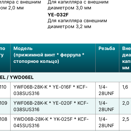
илляра с внешним
Для капилляра с внешним
ом 2,0 мм
диаметром 3,0 мм
YE-032F
Для капилляра свнешним
диаметром 3,2 мм
по
Модель
Резьба
Вн
гу
(прижимной винт * феррула *
ди
стопорное кольцо)
кап
мм
EL / YWD06EL
110
YWF06B-28K-K * YE-016F * KCF-
1/4-
1,6
038SUS316
28UNF
109
YWF06B-28K-K * YE-020F * KCF-
1/4-
2,0
038SUS316
28UNF
108
YWD06B-28K-K * YK-025F * KCF-
1/4-
2,5
045SUS316
28UNF