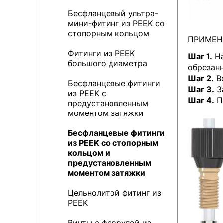
Бесфланцевый ультра-
мини-фитинг из PEEK со
стопорным кольцом
ПРИМЕН
Фитинги из PEEK
Шаг 1.
На
большого диаметра
обрезанн
Шаг 2.
Вс
Бесфланцевые фитинги
Шаг 3.
За
из PEEK с
Шаг 4.
По
предустановленным
моментом затяжки
Бесфланцевые фитинги
из PEEK со стопорным
кольцом и
предустановленным
моментом затяжки
Цельнолитой фитинг из
PEEK
Винты с феррулой из