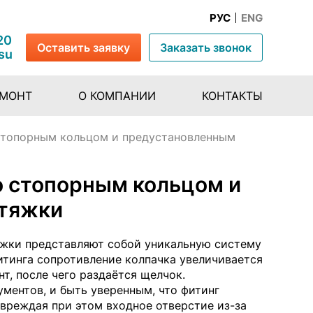
РУС
ENG
20
Оставить заявку
Заказать звонок
su
ЕМОНТ
О КОМПАНИИ
КОНТАКТЫ
стопорным кольцом и предустановленным
о стопорным кольцом и
атяжки
жки представляют собой уникальную систему
итинга сопротивление колпачка увеличивается
т, после чего раздаётся щелчок.
ументов, и быть уверенным, что фитинг
овреждая при этом входное отверстие из-за