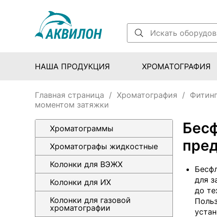
НАША ПРОДУКЦИЯ
ХРОМАТОГРАФИЯ
Главная страница
/
Хроматография
/
Фитинг
моментом затяжки
Бесф
Хроматограммы
пре
Хроматографы жидкостные
Колонки для ВЭЖХ
Бесфл
для з
Колонки для ИХ
до те
Колонки для газовой
Польз
хроматографии
устан