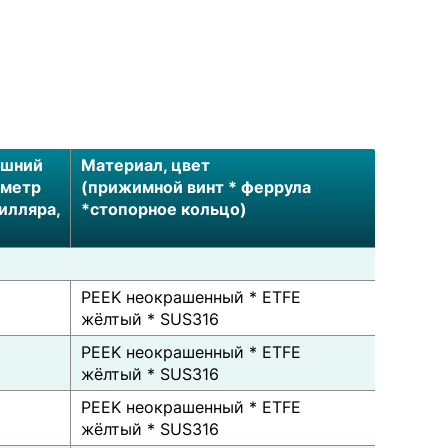
ешний
Материал, цвет
аметр
(прижимной винт * феррула
илляра,
*стопорное кольцо)
PEEK неокрашенный * ETFE
жёлтый * SUS316
PEEK неокрашенный * ETFE
жёлтый * SUS316
PEEK неокрашенный * ETFE
жёлтый * SUS316