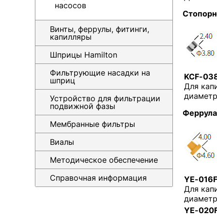
насосов
Стопорн
Винты, феррулы, фитинги,
капилляры
Шприцы Hamilton
Фильтрующие насадки на
KCF-03
шприц
Для кап
диаметр
Устройство для фильтрации
подвижной фазы
Феррула
Мембранные фильтры
Виалы
Методическое обеспечение
Справочная информация
YE-016
Для кап
диаметр
YE-020