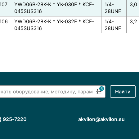
107
YWD06B-28K-K * YK-030F * KCF-
1/4-
3,0
045SUS316
28UNF
106
YWD06B-28K-K * YK-032F * KCF-
1/4-
3,2
045SUS316
28UNF
6
Найти
) 925-7220
akvilon@akvilon.su