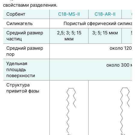
COSMOSIL C18-PAQ
свойствами разделения.
COSMOSIL 3C18-EB
Сорбент
C18-MS-II
C18-AR-II
C
Силикагель
Пористый сферический силикаг
Специальные обращённо-фазовые колонки
Средний размер
2,5; 3; 5; 15
3; 5; 15 мкм
5
Другие обращённо-фазовые колонки
частиц
мкм
Средний размер
около 120 
Нормально-фазовые колонки COSMOSIL SL-II
пор
Колонки для хроматографии гидрофильных
Удельная
около 300 м
взаимодействий COSMOSIL HILIC
площадь
поверхности
Колонки для анализа моно- и олигосахаридов
Структура
Колонки для разделения белков
привитой фазы
Колонки для разделения фуллеренов
Колонки для разделения растворимых
углеродных нанотрубок COSMOSIL CNT-300,
CNT-1000, CNT-2000