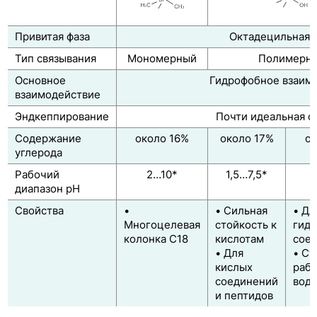
Принадлежности к колонкам COSMOSIL
Колонки Рhenomenex
Привитая фаза
Октадецильная 
Тип связывания
Мономерный
Полимерн
Системы защиты колонок
Основное
Гидрофобное взаим
Таблица соответствия ВЭЖХ-колонок по фирмам
взаимодействие
производителям
Эндкеппирование
Почти идеальная о
Классификация ВЭЖХ колонок по USP
Содержание
около 16%
около 17%
ок
углерода
Рабочий
2…10*
1,5…7,5*
диапазон рН
Свойства
•
• Сильная
• Дл
Многоцелевая
стойкость к
гид
колонка С18
кислотам
сое
• Для
• Ст
кислых
рабо
соединений
водн
и пептидов