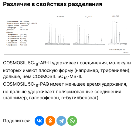
Различие в свойствах разделения
COSMOSIL 5C
-AR-II удерживает соединения, молекулы
18
которых имеют плоскую форму (например, трифенилен),
дольше, чем COSMOSIL 5C
-MS-II.
18
COSMOSIL 5C
-PAQ имеет меньшее время удержания,
18
но дольше удерживает поляризованные соединения
(например, валерофенон, n-бутилбензоат).
Поделиться: