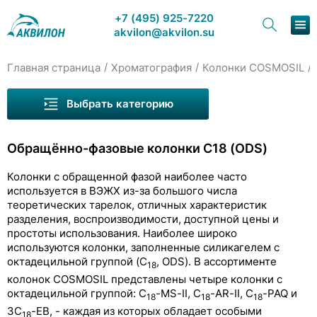
+7 (495) 925-7220
akvilon@akvilon.su
/
/
/
Главная страница
Хроматография
Колонки COSMOSIL
Наша продукция
Выбрать категорию
Хроматография
Колонки Wayeal для ВЭЖХ
Обращённо-фазовые колонки С18 (ODS)
Решения
Колонки Welch для ВЭЖХ
Колонки с обращенной фазой наиболее часто
Колонки COSMOSIL
Каталог
используется в ВЭЖХ из-за большого числа
теоретических тарелок, отличных характеристик
Колонки «ядро-оболочка»
Сервис и ремонт
разделения, воспроизводимости, доступной цены и
простоты использования. Наиболее широко
Обращённо-фазовые колонки С18 (ODS)
О компании
используются колонки, заполненные силикагелем с
COSMOSIL C18-MS-II
октадецильной группой (C
, ODS). В ассортименте
18
Контакты
колонок COSMOSIL представлены четыре колонки с
COSMOSIL C18-AR-II
октадецильной группой: C
-MS-II, C
-AR-II, C
-PAQ и
18
18
18
3C
-EB, - каждая из которых обладает особыми
18