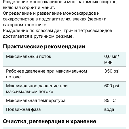
Synergi
Разделение моносахаридов и многоатомных спиртов,
включая сорбит и манит.
Jupiter
Определение и разделение моносахаридов и
сахароспиртов в подслатителях, злаках (зерне) и
Gemini
сахарном тростнике.
Разделение по классам ди-, три- и тетрасахаридов
Gemini-NX
достигается в рутинном режиме.
Практические рекомендации
Kinetex
Максимальный поток
0,6 мл/
Rezex
мин
RCM-Monosaccharide
Рабочее давление при максимальном
350 psi
потоке
RHM-Monosaccharide
Максимальное давление при
600 psi
максимальном потоке
RAM-Carbohydrate
Максимальная температура
85 °С
RSO-Oligosaccharide
Подвижная фаза
вода
RNO-Oligosaccharide
Очистка, регенерация и хранение
RPM-Monosaccharide