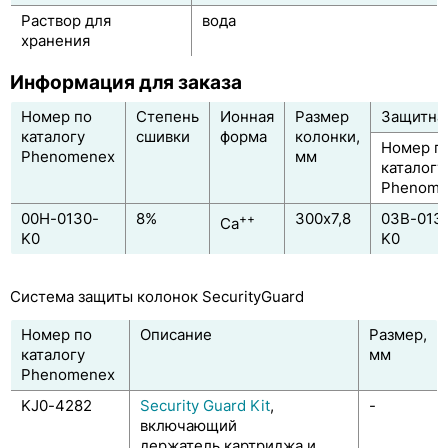
Раствор для
вода
HyperClone
хранения
SphereClone
Информация для заказа
Star-Ion A300
Номер по
Степень
Ионная
Размер
Защитна
каталогу
сшивки
форма
колонки,
Yarra
Номер п
Phenomenex
мм
каталогу
Системы защиты колонок
Phenome
00H-0130-
8%
300х7,8
03B-013
++
Ca
Таблица соответствия ВЭЖХ-колонок по фирмам
K0
K0
производителям
Классификация ВЭЖХ колонок по USP
Система защиты колонок SecurityGuard
Номер по
Описание
Размер,
каталогу
мм
Phenomenex
KJ0-4282
Security Guard Kit
,
-
включающий
держатель картриджа и