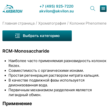
+7 (495) 925-7220
akvilon@akvilon.su
/
/
Главная страница
Хроматография
Колонки Рhenomenex
Наша продукция
Выбрать категорию
Хроматография
Колонки Wayeal для ВЭЖХ
RCM-Monosaccharide
Решения
Колонки Welch для ВЭЖХ
Наиболее часто применяемая разновидность колонок
Колонки COSMOSIL
Каталог
Rezex.
Совместимость с органическими ионами.
Колонки Рhenomenex
Сервис и ремонт
Простая регенерация раствором нитрата кальция.
В качестве подвижной фазы используется
Luna Omega
О компании
деионизованная вода.
Первичным механизмом разделения является
Luna
лигандный обмен.
Контакты
Lux
Применение