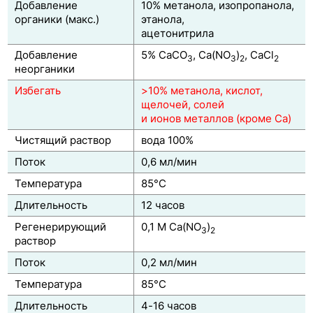
Добавление
10% метанола, изопропанола,
органики (макс.)
этанола,
RNM-Carbohydrate
ацетонитрила
ROA-Organic Acid
Добавление
5% CaCO
, Ca(NO
)
, CaCl
3
3
2
2
неорганики
RFQ-Fast Acid
Избегать
>10% метанола, кислот,
щелочей, солей
RKP-Potassium
и ионов металлов (кроме Са)
RCU-USP Sugar Alcohols
Чистящий раствор
вода 100%
Поток
0,6 мл/мин
Onyx
Температура
85°C
BioSep-SEC-S
Длительность
12 часов
Clarity BioSolutions
Регенерирующий
0,1 М Ca(NO
)
3
2
раствор
Phenogel
Поток
0,2 мл/мин
PolymerX
Температура
85°C
Bondсlone
Длительность
4-16 часов