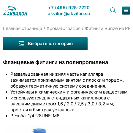
+7 (495) 925-7220
akvilon@akvilon.su
/
/
Главная страница
Хроматография
Фитинги Runze из PP,
Наша продукция
Выбрать категорию
Хроматография
Фланцевые фитинги из полипропилена
Решения
Развальцованная нижняя часть капилляра
Каталог
зажимается прижимным винтом с плоским торцом,
образуя герметичную систему соединения.
Сервис и ремонт
Устойчивы к химическим и органическим веществам.
Капилляры Runze
Используются для стандартных капилляров с
О компании
внешним диаметром 1,6 / 2,0 / 2,5 / 3,0 / 3,2 мм,
Фитинги Runze из PEEK
простая и быстрая установка.
Переходники Runze из PEEK с внутренней
Резьба: 1/4-28UNF, M6.
Контакты
резьбой
Фитинги Runze из PP, PTFE, PPS и других