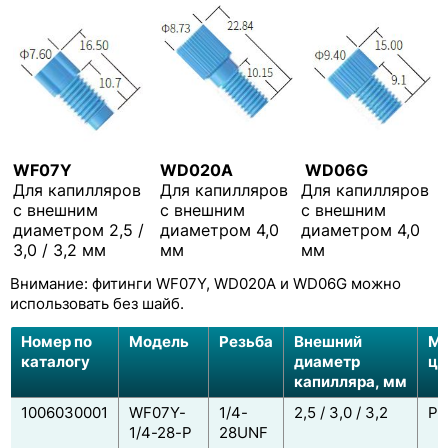
WF07Y
WD020A
WD06G
Для капилляров
Для капилляров
Для капилляров
с внешним
с внешним
с внешним
диаметром 2,5 /
диаметром 4,0
диаметром 4,0
3,0 / 3,2 мм
мм
мм
Внимание: фитинги WF07Y, WD020A и WD06G можно
использовать без шайб.
Номер по
Модель
Резьба
Внешний
Ма
каталогу
диаметр
цв
капилляра, мм
1006030001
WF07Y-
1/4-
2,5 / 3,0 / 3,2
PP
1/4-28-P
28UNF