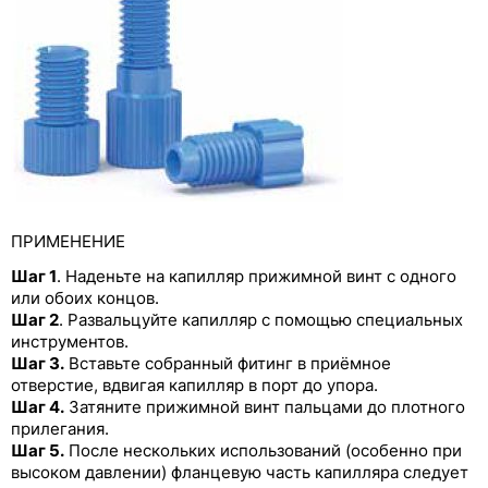
полимерных материалов
Фланцевые фитинги из полипропилена
Фланцевые фитинги из PPS и PP с прижимной
шайбой
Фланцевые фитинги из полипропилена с
прижимной шайбой и силиконовой трубкой
Бесфланцевые фитинги из неокрашенных
ПРИМЕНЕНИЕ
полимеров
Шаг 1
. Наденьте на капилляр прижимной винт с одного
Бесфланцевые фитинги из окрашенного
или обоих концов.
полипропилена
Шаг 2
. Развальцуйте капилляр с помощью специальных
инструментов.
Бесфланцевые фитинги из PP и PTFE с
Шаг 3.
Вставьте собранный фитинг в приёмное
предустановленным моментом затяжки
отверстие, вдвигая капилляр в порт до упора.
Бесфланцевые фитинги из PP и PTFE с
Шаг 4.
Затяните прижимной винт пальцами до плотного
защитой от раскручивания
прилегания.
Шаг 5.
После нескольких использований (особенно при
Бесфланцевые фитинги из PPS со стопорным
высоком давлении) фланцевую часть капилляра следует
кольцом