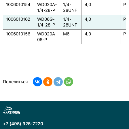
1006010154
WD020A-
1/4-
4,0
PP
1/4-28-P
28UNF
1006010162
WD06G-
1/4-
4,0
PP
1/4-28-P
28UNF
1006010156
WD020A-
M6
4,0
PP
06-P
Поделиться:
+7 (495) 925-7220