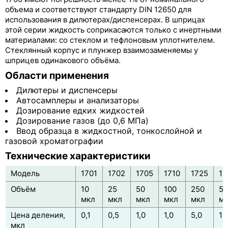
Шприцы Hamilton серии 1700
объема и соответствуют стандарту DIN 12650 для
использования в дилютерах/диспенсерах. В шприцах
Шприцы Hamilton серии 700
этой серии жидкость соприкасаются только c инертными
материалами: со стеклом и тефлоновым уплотнителем.
Шприцы Hamilton серии 7000
Стеклянный корпус и плунжер взаимозаменяемы у
шприцев одинакового объёма.
Области применения
Дилютеры и диспенсеры
Автосамплеры и анализаторы
Дозирование едких жидкостей
Дозирование газов (до 0,6 МПа)
Ввод образца в жидкостной, тонкослойной и
газовой хроматографии
Технические характеристики
Модель
1701
1702
1705
1710
1725
17
Объём
10
25
50
100
250
50
мкл
мкл
мкл
мкл
мкл
м
Цена деления,
0,1
0,5
1,0
1,0
5,0
10
мкл