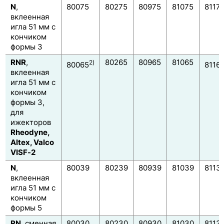
N
,
80075
80275
80975
81075
8117
вклеенная
игла 51 мм с
кончиком
формы 3
RNR
,
80265
80965
81065
2)
80065
8116
вклеенная
игла 51 мм с
кончиком
формы 3,
для
ижекторов
Rheodyne,
Altex, Valco
VISF-2
N
,
80039
80239
80939
81039
8113
вклеенная
игла 51 мм с
кончиком
формы 5
RN
, сменная
80030
80230
80930
81030
8113