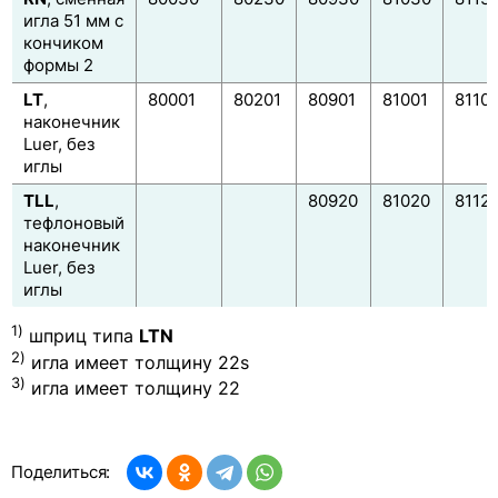
игла 51 мм с
кончиком
формы 2
LT
,
80001
80201
80901
81001
81101
наконечник
Luer, без
иглы
TLL
,
80920
81020
8112
тефлоновый
наконечник
Luer, без
иглы
1)
шприц типа
LTN
2)
игла имеет толщину 22s
3)
игла имеет толщину 22
Поделиться: