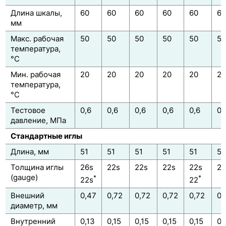
Длина шкалы,
60
60
60
60
60
60
мм
Макс. рабочая
50
50
50
50
50
50
температура,
°С
Мин. рабочая
20
20
20
20
20
20
температура,
°С
Тестовое
0,6
0,6
0,6
0,6
0,6
0,
давление, МПа
Стандартные иглы
Длина, мм
51
51
51
51
51
51
Толщина иглы
26s
22s
22s
22s
22s
22
(gauge)
*
*
22s
22
Внешний
0,47
0,72
0,72
0,72
0,72
0,
диаметр, мм
Внутренний
0,13
0,15
0,15
0,15
0,15
0,