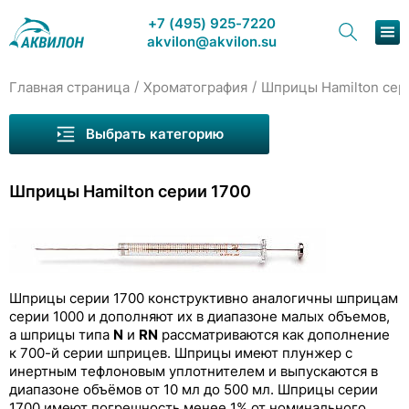
+7 (495) 925-7220
akvilon@akvilon.su
/
/
Главная страница
Хроматография
Шприцы Hamilton сер
Наша продукция
Выбрать категорию
Хроматография
Шприцы Hamilton серии 1700
Решения
Каталог
Сервис и ремонт
Шприцы серии 1700 конструктивно аналогичны шприцам
О компании
серии 1000 и дополняют их в диапазоне малых объемов,
а шприцы типа
N
и
RN
рассматриваются как дополнение
Расшифровка обозначений
к 700-й серии шприцев. Шприцы имеют плунжер с
Контакты
инертным тефлоновым уплотнителем и выпускаются в
Шприцы Hamilton серии 1000
диапазоне объёмов от 10 мл до 500 мл. Шприцы серии
1700 имеют погрешность менее 1% от номинального