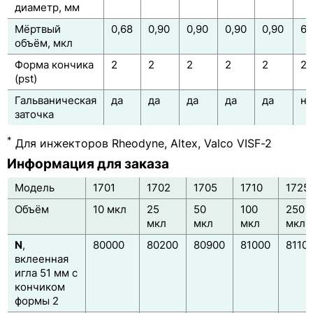
диаметр, мм
Мёртвый
0,68
0,90
0,90
0,90
0,90
6,
объём, мкл
Форма кончика
2
2
2
2
2
2
(pst)
Гальваническая
да
да
да
да
да
не
заточка
*
Для инжекторов Rheodyne, Altex, Valco VISF-2
Информация для заказа
Модель
1701
1702
1705
1710
1725
Объём
10 мкл
25
50
100
250
мкл
мкл
мкл
мкл
N
,
80000
80200
80900
81000
8110
вклеенная
игла 51 мм с
кончиком
формы 2