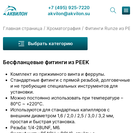
+7 (495) 925-7220
akvilon@akvilon.su
/
/
Главная страница
Хроматография
Фитинги Runze из PE
Наша продукция
Выбрать категорию
Хроматография
Бесфланцевые фитинги из PEEK
Решения
Комплект из прижимного винта и феррулы.
Каталог
Стандартные фитинги с прямой резьбой, долговечные
и не требующие специальных инструментов для
Сервис и ремонт
установки.
Капилляры Runze
Можно постоянно использовать при температуре –
О компании
80°C ~ +220°C.
Фитинги Runze из PEEK
Используются для стандартных капилляров с
внешним диаметром 1,6 / 2,0 / 2,5 / 3,0 / 3,2 мм,
Контакты
Фланцевые фитинги из PEEK
простая и быстрая установка.
Резьба: 1/4-28UNF, M6.
Бесфланцевые фитинги из PEEK