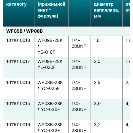
каталогу
(прижимной
диаметр
от
винт *
капилляра,
кгс
феррула)
мм
WF09B / WP08B
1011010018
WF09B-28K
1/4-
1,6
1,8
*
28UNF
YE-016F
1011010017
WF09B-28K
1/4-
2,0
1,9
YE-020F
28UNF
1011010016
WP08B-28K
1/4-
2,5
2,9
* YC-025F
28UNF
1011010015
WP08B-28K
1/4-
3,0
4,0
* YC-030F
28UNF
1011010016
WP08B-28K
1/4-
3,2
4,0
* YC-032F
28UNF