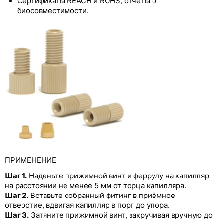
Сертификаты REACH и ROHS, отчёты о
Бесфланцевые фитинги из PEEK со
биосовместимости.
стопорным кольцом
Фланцевый ультра-мини-фитинг из PEEK
Бесфланцевый ультра-мини-фитинг из PEEK
со стопорным кольцом
Фитинги из PEEK большого диаметра
Бесфланцевые фитинги из PEEK с
предустановленным моментом затяжки
Бесфланцевые фитинги из PEEK со
стопорным кольцом и предустановленным
моментом затяжки
ПРИМЕНЕНИЕ
Цельнолитой фитинг из PEEK
Шаг 1.
Наденьте прижимной винт и феррулу на капилляр
на расстоянии не менее 5 мм от торца капилляра.
Винты с феррулой из PEEK
Шаг 2.
Вставьте собранный фитинг в приёмное
отверстие, вдвигая капилляр в порт до упора.
Цельнолитой фитинг из PEEK с
Шаг 3.
Затяните прижимной винт, закручивая вручную до
предустановленным моментом затяжки