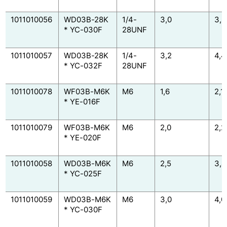
1011010056
WD03B-28K
1/4-
3,0
3,8
* YC-030F
28UNF
1011010057
WD03B-28K
1/4-
3,2
4,4
* YC-032F
28UNF
1011010078
WF03B-M6K
M6
1,6
2,1
* YE-016F
1011010079
WF03B-M6K
M6
2,0
2,2
* YE-020F
1011010058
WD03B-M6K
M6
2,5
3,
* YC-025F
1011010059
WD03B-M6K
M6
3,0
4,0
* YC-030F