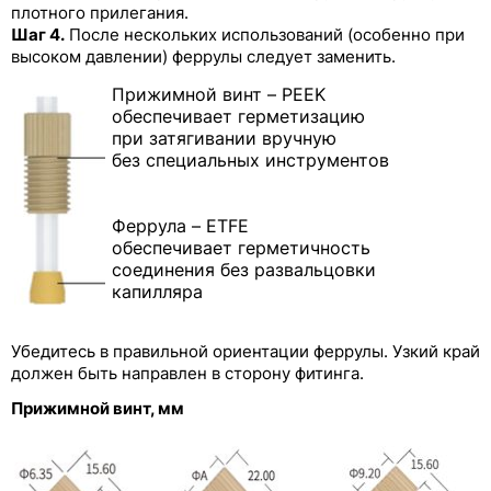
плотного прилегания.
Цельнолитые фитинги из PEEK с
Шаг 4.
После нескольких использований (особенно при
разноцветными колпачками
высоком давлении) феррулы следует заменить.
Прижимной винт – PEEK
Заглушки из PEEK
обеспечивает герметизацию
при затягивании вручную
Переходники Runze из PEEK с внутренней
резьбой
без специальных инструментов
Фитинги Runze из PP, PTFE, PPS и других
полимерных материалов
Феррула – ETFE
обеспечивает герметичность
Трубки для перистальтических насосов
соединения без развальцовки
капилляра
Убедитесь в правильной ориентации феррулы. Узкий край
должен быть направлен в сторону фитинга.
Прижимной винт, мм