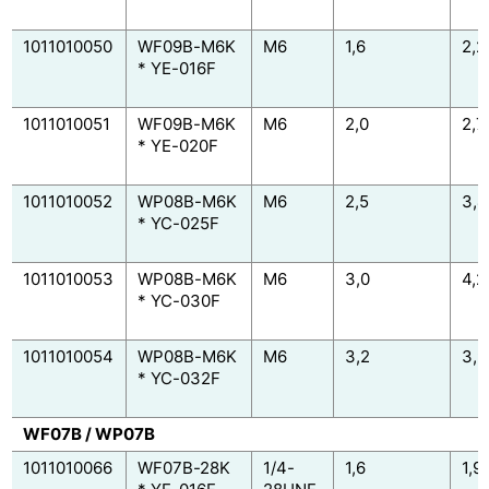
1011010050
WF09B-M6K
M6
1,6
2,2
* YE-016F
1011010051
WF09B-M6K
M6
2,0
2,7
* YE-020F
1011010052
WP08B-M6K
M6
2,5
3,4
* YC-025F
1011010053
WP08B-M6K
M6
3,0
4,2
* YC-030F
1011010054
WP08B-M6K
M6
3,2
3,9
* YC-032F
WF07B / WP07B
1011010066
WF07B-28K
1/4-
1,6
1,