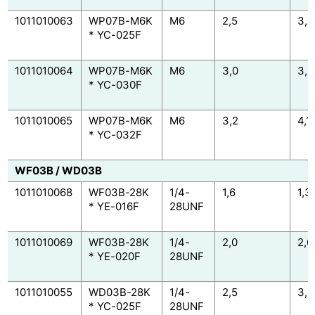
1011010063
WP07B-M6K
M6
2,5
3,
* YC-025F
1011010064
WP07B-M6K
M6
3,0
3,8
* YC-030F
1011010065
WP07B-M6K
M6
3,2
4,1
* YC-032F
WF03B / WD03B
1011010068
WF03B-28K
1/4-
1,6
1,3
* YE-016F
28UNF
1011010069
WF03B-28K
1/4-
2,0
2,6
* YE-020F
28UNF
1011010055
WD03B-28K
1/4-
2,5
3,6
* YC-025F
28UNF