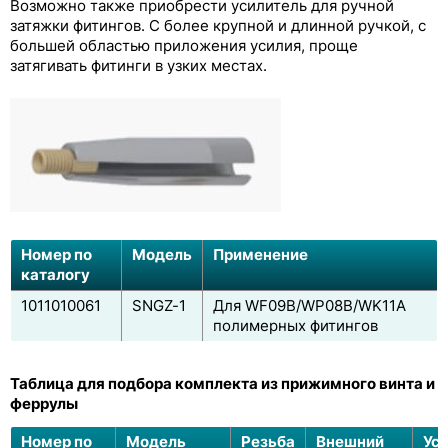
Возможно также приобрести усилитель для ручной
затяжки фитингов. С более крупной и длинной ручкой, с
большей областью приложения усилия, проще
затягивать фитинги в узких местах.
Номер по
Модель
Применение
каталогу
1011010061
SNGZ-1
Для WF09B/WP08B/WK11A
полимерных фитингов
Таблица для подбора комплекта из прижимного винта и
феррулы
Номер по
Модель
Резьба
Внешний
Ус