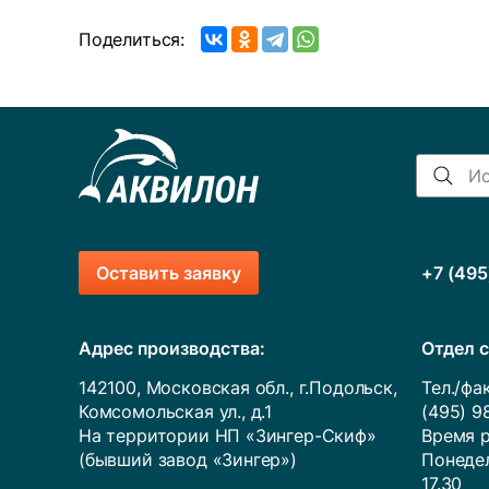
Поделиться:
Оставить заявку
+7 (495
Адрес производства:
Отдел с
142100, Московская обл., г.Подольск,
Тел./фак
Комсомольская ул., д.1
(495) 9
На территории НП «Зингер-Скиф»
Время р
(бывший завод «Зингер»)
Понедел
17.30