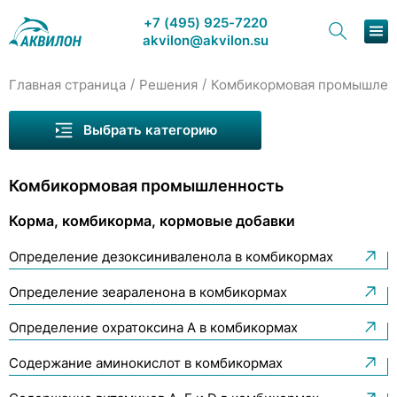
+7 (495) 925-7220
akvilon@akvilon.su
/
/
Главная страница
Решения
Комбикормовая промышлен
Наша продукция
Выбрать категорию
Хроматография
Комбикормовая промышленность
Решения
Корма, комбикорма, кормовые добавки
Корма, комбикорма, кормовые добавки
Каталог
Кормовые фосфаты
Определение дезоксиниваленола в комбикормах
Сервис и ремонт
Лекарственные средства для животных
Определение зеараленона в комбикормах
О компании
Премиксы
Определение охратоксина А в комбикормах
Контакты
Содержание аминокислот в комбикормах