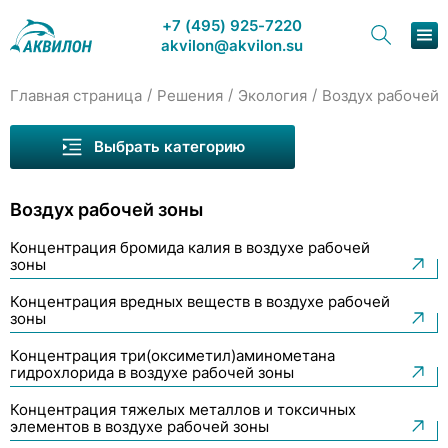
+7 (495) 925-7220
akvilon@akvilon.su
/
/
/
Главная страница
Решения
Экология
Воздух рабочей 
Вода питьевая, природная, сточная
Наша продукция
Воздух атмосферный
Выбрать категорию
Хроматография
Воздух замкнутых помещений
Воздух рабочей зоны
Решения
Воздух рабочей зоны
Концентрация бромида калия в воздухе рабочей
Каталог
Отходы производства и потребления
зоны
Сервис и ремонт
Почва, ил, донные отложения
Концентрация вредных веществ в воздухе рабочей
зоны
Промышленные выбросы
О компании
Концентрация три(оксиметил)аминометана
гидрохлорида в воздухе рабочей зоны
Контакты
Концентрация тяжелых металлов и токсичных
элементов в воздухе рабочей зоны