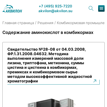
+7 (495) 925-7220
akvilon@akvilon.su
/
/
Главная страница
Решения
Комбикормовая промышлен
Наша продукция
Содержание аминокислот в комбикормах
Хроматография
Свидетельство №28-08 от 04.03.2008,
Решения
ФР.1.31.2008.04632. Методика
выполнения измерений массовой доли
Каталог
лизина, триптофана, метионина, суммы
цистина и цистеина в комбикормах,
премиксах и комбикормовом сырье
Сервис и ремонт
методом высокоэффективной жидкостной
хроматографии
О компании
Контакты