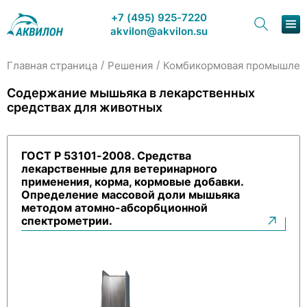
+7 (495) 925-7220
akvilon@akvilon.su
/
/
Главная страница
Решения
Комбикормовая промышлен
Наша продукция
Содержание мышьяка в лекарственных
средствах для животных
Хроматография
Решения
ГОСТ Р 53101-2008. Средства
лекарственные для ветеринарного
Каталог
применения, корма, кормовые добавки.
Определение массовой доли мышьяка
Сервис и ремонт
методом атомно-абсорбционной
спектрометрии.
О компании
Контакты