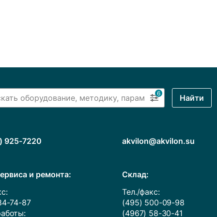
6
Найти
) 925-7220
akvilon@akvilon.su
ервиса и ремонта:
Cклад:
с:
Тел./факс:
84-74-87
(495) 500-09-98
аботы:
(4967) 58-30-41