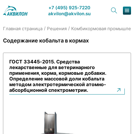
+7 (495) 925-7220
akvilon@akvilon.su
/
/
Главная страница
Решения
Комбикормовая промышлен
Наша продукция
Содержание кобальта в кормах
Хроматография
ГОСТ 33445-2015. Средства
Решения
лекарственные для ветеринарного
применения, корма, кормовые добавки.
Каталог
Определение массовой доли кобальта
методом электротермической атомно-
абсорбционной спектрометрии.
Сервис и ремонт
О компании
Контакты