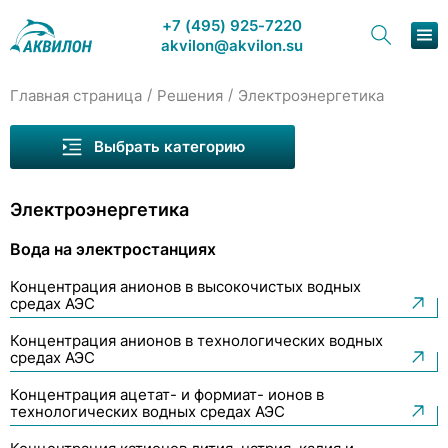
+7 (495) 925-7220
akvilon@akvilon.su
/
/
Главная страница
Решения
Электроэнергетика
Наша продукция
Выбрать категорию
Хроматография
Электроэнергетика
Решения
Вода на электростанциях
Каталог
Концентрация анионов в высокочистых водных
Сервис и ремонт
средах АЭС
Вода на электростанциях
Концентрация анионов в технологических водных
О компании
средах АЭС
Контакты
Концентрация ацетат- и формиат- ионов в
технологических водных средах АЭС