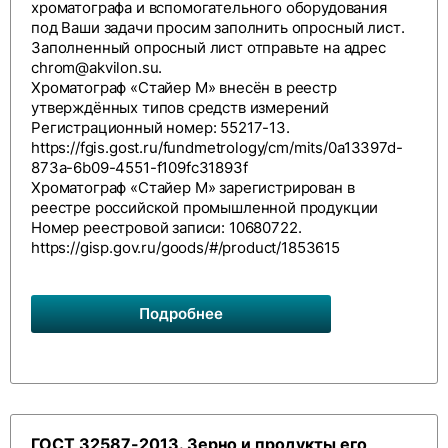
хроматографа и вспомогательного оборудования
под Ваши задачи просим заполнить
опросный лист
.
Заполненный опросный лист отправьте на адрес
chrom@akvilon.su
.
Хроматограф «Стайер М» внесён в реестр
утверждённых типов средств измерений
Регистрационный номер: 55217-13.
https://fgis.gost.ru/fundmetrology/cm/mits/0a13397d-
873a-6b09-4551-f109fc31893f
Хроматограф «Стайер М» зарегистрирован в
реестре российской промышленной продукции
Номер реестровой записи: 10680722.
https://gisp.gov.ru/goods/#/product/1853615
Подробнее
ГОСТ 32587-2013. Зерно и продукты его