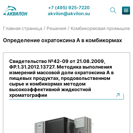
+7 (495) 925-7220
akvilon@akvilon.su
/
/
Главная страница
Решения
Комбикормовая промышлен
Наша продукция
Определение охратоксина А в комбикормах
Хроматография
Свидетельство №42-09 от 21.08.2009,
Решения
ФР.1.31.2012.13727. Методика выполнения
измерений массовой доли охратоксина А в
Каталог
пищевых продуктах, продовольственном
сырье и комбикормах методом
высокоэффективной жидкостной
Сервис и ремонт
хроматографии
О компании
Контакты