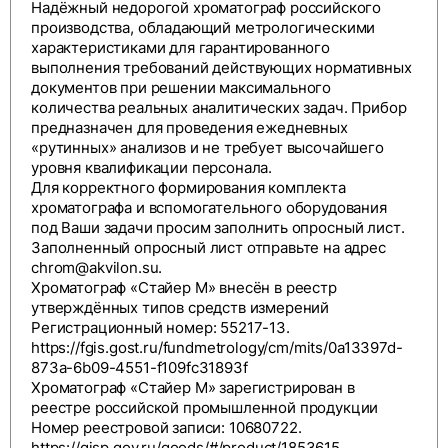
Надёжный недорогой хроматограф российского
производства, обладающий метрологическими
характеристиками для гарантированного
выполнения требований действующих нормативных
документов при решении максимального
количества реальных аналитических задач. Прибор
предназначен для проведения ежедневных
«рутинных» анализов и не требует высочайшего
уровня квалификации персонала.
Для корректного формирования комплекта
хроматографа и вспомогательного оборудования
под Ваши задачи просим заполнить
опросный лист
.
Заполненный опросный лист отправьте на адрес
chrom@akvilon.su
.
Хроматограф «Стайер М» внесён в реестр
утверждённых типов средств измерений
Регистрационный номер: 55217-13.
https://fgis.gost.ru/fundmetrology/cm/mits/0a13397d-
873a-6b09-4551-f109fc31893f
Хроматограф «Стайер М» зарегистрирован в
реестре российской промышленной продукции
Номер реестровой записи: 10680722.