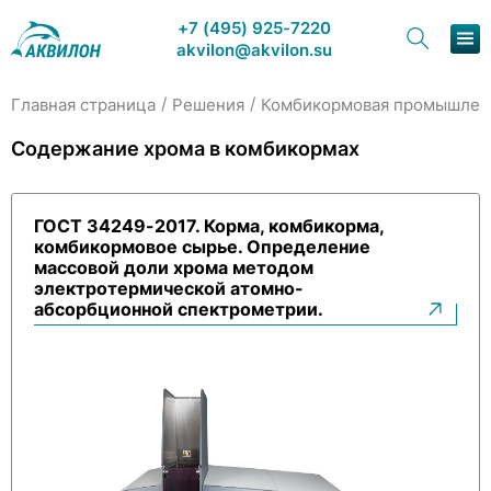
+7 (495) 925-7220
akvilon@akvilon.su
/
/
Главная страница
Решения
Комбикормовая промышлен
Наша продукция
Содержание хрома в комбикормах
Хроматография
ГОСТ 34249-2017. Корма, комбикорма,
Решения
комбикормовое сырье. Определение
массовой доли хрома методом
Каталог
электротермической атомно-
абсорбционной спектрометрии.
Сервис и ремонт
О компании
Контакты