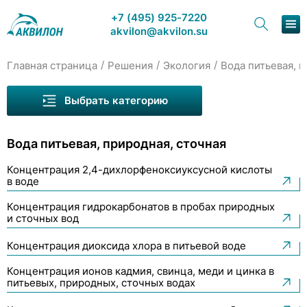
+7 (495) 925-7220
akvilon@akvilon.su
/
/
/
Главная страница
Решения
Экология
Вода питьевая, 
Вода питьевая, природная, сточная
Наша продукция
Воздух атмосферный
Выбрать категорию
Хроматография
Воздух замкнутых помещений
Вода питьевая, природная, сточная
Решения
Воздух рабочей зоны
Концентрация 2,4-дихлорфеноксиуксусной кислоты
Каталог
Отходы производства и потребления
в воде
Сервис и ремонт
Почва, ил, донные отложения
Концентрация гидрокарбонатов в пробах природных
и сточных вод
Промышленные выбросы
О компании
Концентрация диоксида хлора в питьевой воде
Контакты
Концентрация ионов кадмия, свинца, меди и цинка в
питьевых, природных, сточных водах