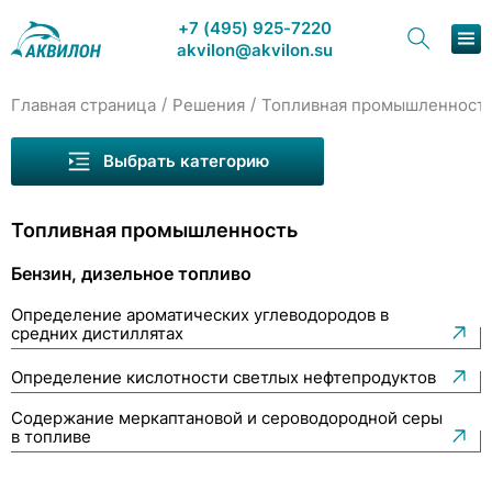
+7 (495) 925-7220
akvilon@akvilon.su
/
/
Главная страница
Решения
Топливная промышленност
Наша продукция
Выбрать категорию
Хроматография
Топливная промышленность
Решения
Бензин, дизельное топливо
Каталог
Бензин, дизельное топливо
Определение ароматических углеводородов в
Сервис и ремонт
средних дистиллятах
Биотопливо
Определение кислотности светлых нефтепродуктов
О компании
Масла технические
Содержание меркаптановой и сероводородной серы
Контакты
Метиловые эфиры жирных кислот
в топливе
Нефть, нефтепродукты