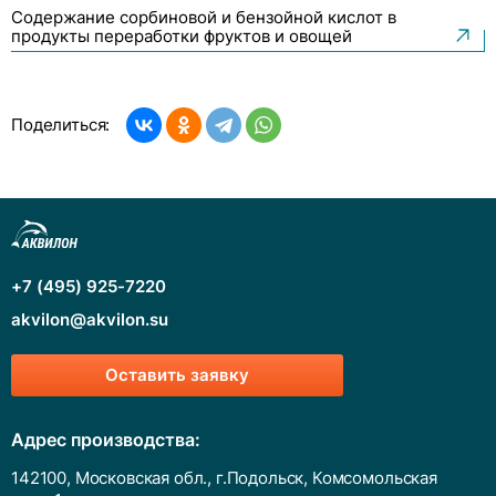
Молочная и маслосыродельная продукция
Содержание сорбиновой и бензойной кислот в
продукты переработки фруктов и овощей
Мясные консервы
Напитки безалкогольные
Поделиться:
Пищевая продукция
Плодоовощная продукция
Продукты переработки зерна
Продукты переработки мяса
+7 (495) 925-7220
Продукты переработки рыбы
akvilon@akvilon.su
Продукты переработки фруктов и овощей
Оставить заявку
Соки, нектары
Адрес производства:
142100, Московская обл., г.Подольск, Комсомольская