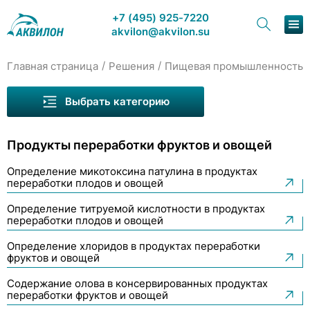
+7 (495) 925-7220
akvilon@akvilon.su
/
/
/
Главная страница
Решения
Пищевая промышленность
Наша продукция
Выбрать категорию
Хроматография
Алкогольная продукция
Продукты переработки фруктов и овощей
Решения
Вино, виноматериалы
Определение микотоксина патулина в продуктах
Вода бутилированая
Каталог
переработки плодов и овощей
Кофе
Сервис и ремонт
Определение титруемой кислотности в продуктах
переработки плодов и овощей
Масла растительные
О компании
Определение хлоридов в продуктах переработки
Масло, маргарин, кулинарный жир
фруктов и овощей
Контакты
Содержание олова в консервированных продуктах
Мёд и мёдсодержащие продукты
переработки фруктов и овощей