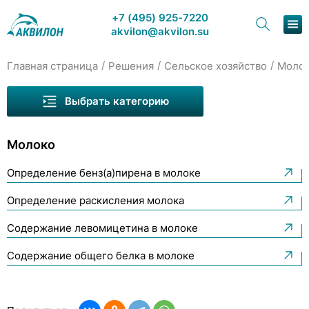
+7 (495) 925-7220
akvilon@akvilon.su
/
/
/
Главная страница
Решения
Сельское хозяйство
Моло
Наша продукция
Зерно
Выбрать категорию
Хроматография
Молоко
Молоко
Решения
Мясо
Определение бенз(a)пирена в молоке
Каталог
Продукты пчеловодства
Определение раскисления молока
Семена масличных культур
Сервис и ремонт
Содержание левомицетина в молоке
Яйцо
О компании
Содержание общего белка в молоке
Контакты